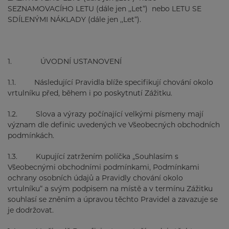
SEZNAMOVACÍHO LETU (dále jen ,,Let“) nebo LETU SE
SDÍLENÝMI NÁKLADY (dále jen ,,Let“).
1. ÚVODNÍ USTANOVENÍ
1.1. Následující Pravidla blíže specifikují chování okolo
vrtulníku před, během i po poskytnutí Zážitku.
1.2. Slova a výrazy počínající velkými písmeny mají
význam dle definic uvedených ve Všeobecných obchodních
podmínkách.
1.3. Kupující zatržením políčka „Souhlasím s
Všeobecnými obchodními podmínkami, Podmínkami
ochrany osobních údajů a Pravidly chování okolo
vrtulníku“ a svým podpisem na místě a v termínu Zážitku
souhlasí se zněním a úpravou těchto Pravidel a zavazuje se
je dodržovat.