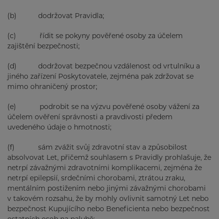
(b) dodržovat Pravidla;
(c) řídit se pokyny pověřené osoby za účelem
zajištění bezpečnosti;
(d) dodržovat bezpečnou vzdálenost od vrtulníku a
jiného zařízení Poskytovatele, zejména pak zdržovat se
mimo ohraničený prostor;
(e) podrobit se na výzvu pověřené osoby vážení za
účelem ověření správnosti a pravdivosti předem
uvedeného údaje o hmotnosti;
(f) sám zvážit svůj zdravotní stav a způsobilost
absolvovat Let, přičemž souhlasem s Pravidly prohlašuje, že
netrpí závažnými zdravotními komplikacemi, zejména že
netrpí epilepsií, srdečními chorobami, ztrátou zraku,
mentálním postižením nebo jinými závažnými chorobami
v takovém rozsahu, že by mohly ovlivnit samotný Let nebo
bezpečnost Kupujícího nebo Beneficienta nebo bezpečnost