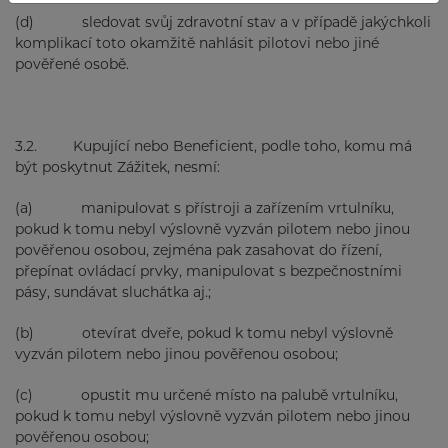
(d) sledovat svůj zdravotní stav a v případě jakýchkoli
komplikací toto okamžitě nahlásit pilotovi nebo jiné
pověřené osobě.
3.2. Kupující nebo Beneficient, podle toho, komu má
být poskytnut Zážitek, nesmí:
(a) manipulovat s přístroji a zařízením vrtulníku,
pokud k tomu nebyl výslovně vyzván pilotem nebo jinou
pověřenou osobou, zejména pak zasahovat do řízení,
přepínat ovládací prvky, manipulovat s bezpečnostními
pásy, sundávat sluchátka aj.;
(b) otevírat dveře, pokud k tomu nebyl výslovně
vyzván pilotem nebo jinou pověřenou osobou;
(c) opustit mu určené místo na palubě vrtulníku,
pokud k tomu nebyl výslovně vyzván pilotem nebo jinou
pověřenou osobou;