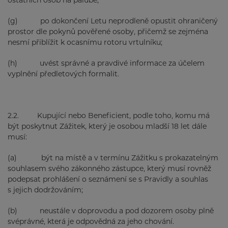
ostatních osob na palubě;
(g) po dokončení Letu neprodleně opustit ohraničený
prostor dle pokynů pověřené osoby, přičemž se zejména
nesmí přiblížit k ocasnímu rotoru vrtulníku;
(h) uvést správné a pravdivé informace za účelem
vyplnění předletových formalit.
2.2. Kupující nebo Beneficient, podle toho, komu má
být poskytnut Zážitek, který je osobou mladší 18 let dále
musí:
(a) být na místě a v termínu Zážitku s prokazatelným
souhlasem svého zákonného zástupce, který musí rovněž
podepsat prohlášení o seznámení se s Pravidly a souhlas
s jejich dodržováním;
(b) neustále v doprovodu a pod dozorem osoby plně
svéprávné, která je odpovědná za jeho chování.