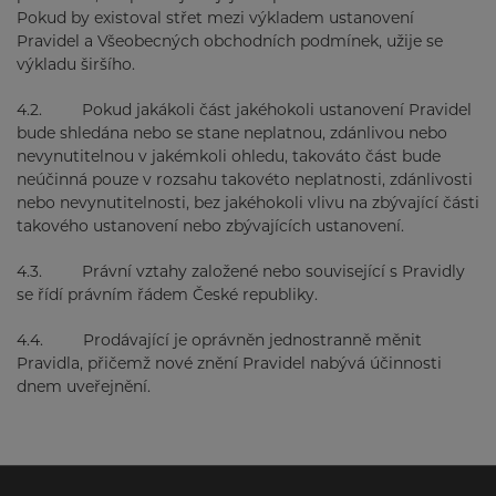
Pokud by existoval střet mezi výkladem ustanovení
Pravidel a Všeobecných obchodních podmínek, užije se
výkladu širšího.
4.2. Pokud jakákoli část jakéhokoli ustanovení Pravidel
bude shledána nebo se stane neplatnou, zdánlivou nebo
nevynutitelnou v jakémkoli ohledu, takováto část bude
neúčinná pouze v rozsahu takovéto neplatnosti, zdánlivosti
nebo nevynutitelnosti, bez jakéhokoli vlivu na zbývající části
takového ustanovení nebo zbývajících ustanovení.
4.3. Právní vztahy založené nebo související s Pravidly
se řídí právním řádem České republiky.
4.4. Prodávající je oprávněn jednostranně měnit
Pravidla, přičemž nové znění Pravidel nabývá účinnosti
dnem uveřejnění.