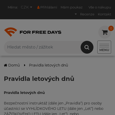
CZK
Měna:
Přihlášení
Mám poukaz
Vše o nákupu
Recenze
Kontakt
0
0
MENU
Domů
Pravidla letových dnů
Pravidla letových dnů
Pravidla letových dnů
Bezpečnostní instruktáž (dále jen „Pravidla“) pro osoby
účastnící se VYHLÍDKOVÉHO LETU (dále jen ,,Let“) nebo
ZÁŽITKOVÉHO LETU (dále jen ,,Let“) nebo