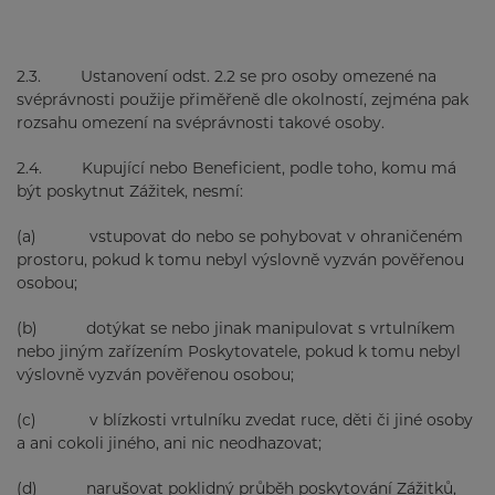
2.3. Ustanovení odst. 2.2 se pro osoby omezené na
svéprávnosti použije přiměřeně dle okolností, zejména pak
rozsahu omezení na svéprávnosti takové osoby.
2.4. Kupující nebo Beneficient, podle toho, komu má
být poskytnut Zážitek, nesmí:
(a) vstupovat do nebo se pohybovat v ohraničeném
prostoru, pokud k tomu nebyl výslovně vyzván pověřenou
osobou;
(b) dotýkat se nebo jinak manipulovat s vrtulníkem
nebo jiným zařízením Poskytovatele, pokud k tomu nebyl
výslovně vyzván pověřenou osobou;
(c) v blízkosti vrtulníku zvedat ruce, děti či jiné osoby
a ani cokoli jiného, ani nic neodhazovat;
(d) narušovat poklidný průběh poskytování Zážitků,