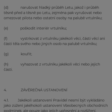
(d) narušovat hladký průběh Letu, jakož i průběh
těsně před a těsně po Letu, zejména pak vyrušovat nebo
omezovat pilota nebo ostatní osoby na palubě vrtulníku;
(e) poškodit interiér vrtulníku;
(f) vystrkovat z vrtulníku jakékoli věci, části věcí ani
části těla svého nebo jiných osob na palubě vrtulníku;
(g) kouřit;
(h) vyhazovat z vrtulníku jakékoli věci nebo jejich
části.
4. ZÁVĚREČNÁ USTANOVENÍ
4.1. Jakékoli ustanovení Pravidel nesmí být vykládáno
jako zúžení jakéhokoli ustanovení Všeobecných obchodních
podmínek, ale pouze jako jejich upřesnění a rozšíření.