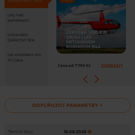
Nejbližší lety v okolí
Lety nad
památkami
ČERVENÁ VODA A
Univerzální
OKOLÍ | LET
DÁRKOVÝ ŠEK
VRTULNÍKEM
ROBINSON R44
Let vrtulníkem AH-
1S Cobra
Cena od: 7 790 Kč
ZOBRAZIT
DOPLŇUJÍCÍ PARAMETRY
Termín letu:
15.08.2026