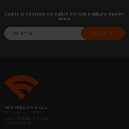
Staňte se odběratelem našich novinek a získejte mnoho
výhod.
ODESLAT
FOR FREE DAYS s.r.o.
Formánkova 436/2
500 11 Hradec Králové
IČO: 07701489