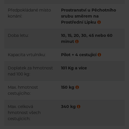
Předpokládané místo
Prostranství u Pěchotního
konání:
srubu směrem na
Prostřední Lipku
Doba letu:
10, 15, 20, 30, 45 nebo 60
minut
Kapacita vrtulníku:
Pilot + 4 cestující
Doplatek za hmotnost
101 Kg a více
nad 100 kg:
Max. hmotnost
150 kg
cestujícího:
Max. celková
340 kg
hmotnost všech
cestujících: