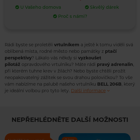
U Vašeho domova
Skvělý dárek
Proč s námi?
Rádi byste se proletěli
vrtulníkem
a ještě k tomu viděli svá
oblíbená místa, rodné město nebo památky z
ptačí
perspektivy
? Lákalo vás někdy si
vyzkoušet
pilotáž
opravdového vrtulníku? Máte rádi
pravý adrenalin
,
při kterém tuhne krev v žilách? Nebo byste chtěli prožít
neopakovatelný zážitek se svou drahou polovičkou? To vše
vám nabízíme na palubě našeho vrtulníku
BELL 206B
, který
je ideální volbou pro tyto lety.
Další informace
NEPŘEHLÉDNĚTE DALŠÍ MOŽNOSTI
0 km