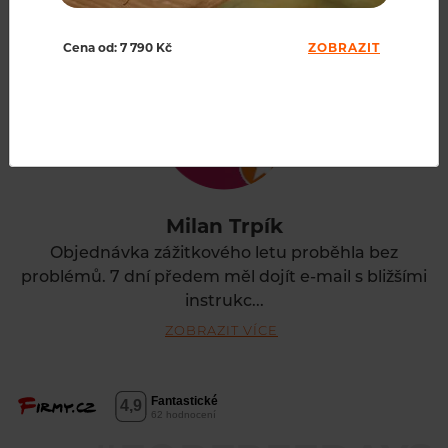
Cena od: 7 790 Kč
ZOBRAZIT
Milan Trpík
Objednávka zážitkového letu proběhla bez
problémů. 7 dní předem měl dojít e-mail s bližšími
instrukc...
ZOBRAZIT VÍCE