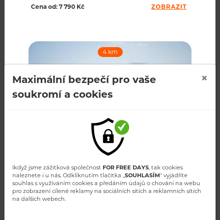
TECHNICKÉ SPECIFIKACE VRTULNÍKU
Cena od: 7 790 Kč
ZOBRAZIT
4 km
×
RECENZE
Maximální bezpečí pro vaše
soukromí a cookies
Kdo s námi letěl
SUCHÝ VRCH Z PALUBY VRTULNÍKU
Cena od: 1 Kč
ZOBRAZIT
Ikdyž jsme zážitková společnost
FOR FREE DAYS
, tak cookies
naleznete i u nás. Odkliknutím tlačítka ,,
SOUHLASÍM
" vyjádříte
souhlas s využíváním cookies a předáním údajů o chování na webu
pro zobrazení cílené reklamy na sociálních sítích a reklamních sítích
na dalších webech.
5 km