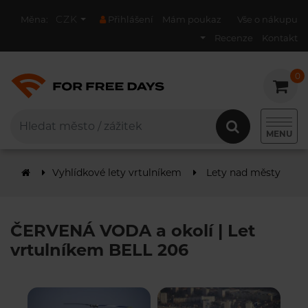
CZK
Měna:
Přihlášení
Mám poukaz
Vše o nákupu
Recenze
Kontakt
0
0
MENU
Vyhlídkové lety vrtulníkem
Lety nad městy
Č
ČERVENÁ VODA a okolí | Let
vrtulníkem BELL 206