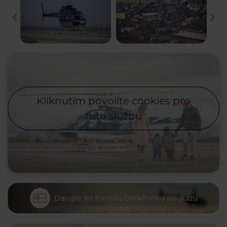
Kliknutím povolíte cookies pro
tuto službu
Darujte let formou Dárkového poukazu