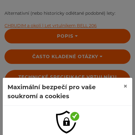
Alternativní (nebo historicky odlétané podobné) lety:
CHRUDIM a okolí | Let vrtulníkem BELL 206
POPIS
ČASTO KLADENÉ OTÁZKY
TECHNICKÉ SPECIFIKACE VRTULNÍKU
×
Maximální bezpečí pro vaše
soukromí a cookies
RECENZE
Kdo s námi letěl