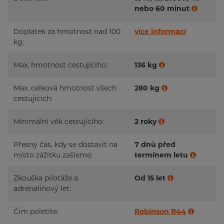
nebo 60 minut
Doplatek za hmotnost nad 100
více informací
kg:
Max. hmotnost cestujícího:
136 kg
Max. celková hmotnost všech
280 kg
cestujících:
Minimální věk cestujícího:
2 roky
Přesný čas, kdy se dostavit na
7 dnů před
místo zážitku zašleme:
termínem letu
Zkouška pilotáže a
Od 15 let
adrenalinový let:
Čím poletíte:
Robinson R44