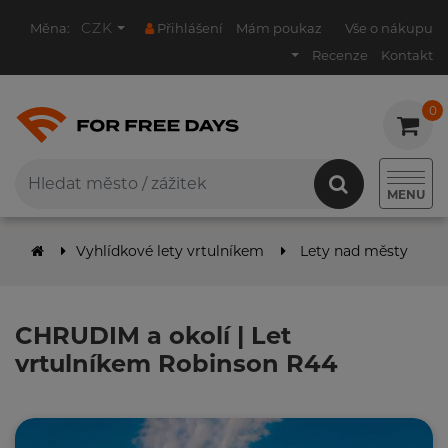
CZK
Měna:
Přihlášení
Mám poukaz
Vše o nákupu
Recenze
Kontakt
0
0
MENU
Vyhlídkové lety vrtulníkem
Lety nad městy
C
CHRUDIM a okolí | Let
vrtulníkem Robinson R44