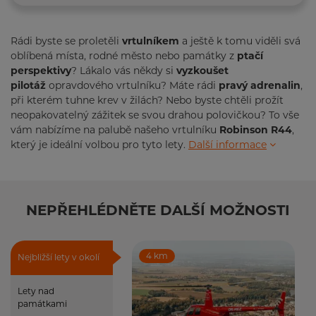
Rádi byste se proletěli
vrtulníkem
a ještě k tomu viděli svá
oblíbená místa, rodné město nebo památky z
ptačí
perspektivy
? Lákalo vás někdy si
vyzkoušet
pilotáž
opravdového vrtulníku? Máte rádi
pravý adrenalin
,
při kterém tuhne krev v žilách? Nebo byste chtěli prožít
neopakovatelný zážitek se svou drahou polovičkou? To vše
vám nabízíme na palubě našeho vrtulníku
Robinson R44
,
který je ideální volbou pro tyto lety.
Další informace
NEPŘEHLÉDNĚTE DALŠÍ MOŽNOSTI
4 km
Nejbližší lety v okolí
Lety nad
památkami