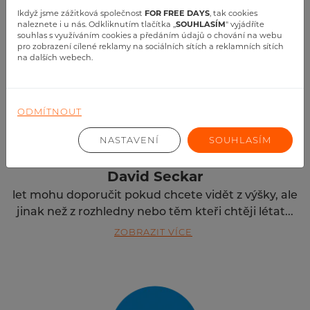
Ikdyž jsme zážitková společnost
FOR FREE DAYS
, tak cookies
naleznete i u nás. Odkliknutím tlačítka ,,
SOUHLASÍM
" vyjádříte
souhlas s využíváním cookies a předáním údajů o chování na webu
pro zobrazení cílené reklamy na sociálních sítích a reklamních sítích
na dalších webech.
ODMÍTNOUT
NASTAVENÍ
SOUHLASÍM
David Seckar
let mohu doporučit pokud chcete vidět z výšky, ale
jinak než z rozhledny nebo těm kteři chtěji létat...
ZOBRAZIT VÍCE