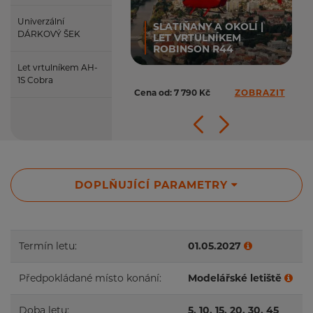
Univerzální
SLATIŇANY A OKOLÍ |
DÁRKOVÝ ŠEK
LET VRTULNÍKEM
ROBINSON R44
Let vrtulníkem AH-
1S Cobra
Cena od: 7 790 Kč
ZOBRAZIT
DOPLŇUJÍCÍ PARAMETRY
Termín letu:
01.05.2027
Předpokládané místo konání:
Modelářské letiště
Doba letu:
5, 10, 15, 20, 30, 45