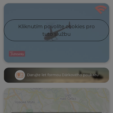
Kliknutím povolíte cookies pro
tuto službu
Darujte let formou Dárkového poukazu