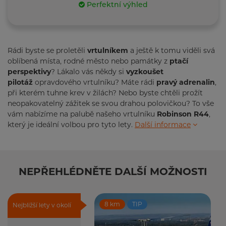
Perfektní výhled
Rádi byste se proletěli
vrtulníkem
a ještě k tomu viděli svá
oblíbená místa, rodné město nebo památky z
ptačí
perspektivy
? Lákalo vás někdy si
vyzkoušet
pilotáž
opravdového vrtulníku? Máte rádi
pravý adrenalin
,
při kterém tuhne krev v žilách? Nebo byste chtěli prožít
neopakovatelný zážitek se svou drahou polovičkou? To vše
vám nabízíme na palubě našeho vrtulníku
Robinson R44
,
který je ideální volbou pro tyto lety.
Další informace
NEPŘEHLÉDNĚTE DALŠÍ MOŽNOSTI
8 km
TIP
Nejbližší lety v okolí