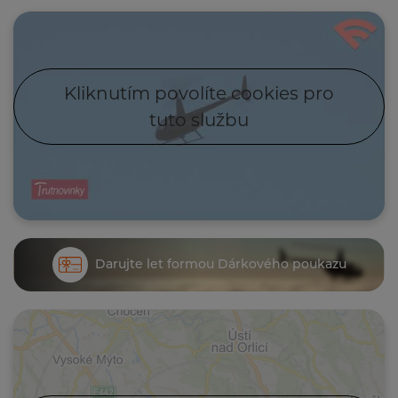
Kliknutím povolíte cookies pro
tuto službu
Darujte let formou Dárkového poukazu