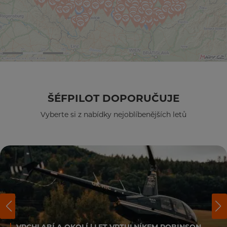
ŠÉFPILOT DOPORUČUJE
Vyberte si z nabídky nejoblíbenějších letů
VRCHLABÍ A OKOLÍ | LET VRTULNÍKEM ROBINSON