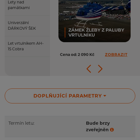
Lety nad
památkami
Univerzální
DÁRKOVÝ ŠEK
ZÁMEK ŽLEBY Z PALUBY
VRTULNÍKU
Let vrtulníkem AH-
1S Cobra
Cena od: 2 090 Kč
ZOBRAZIT
DOPLŇUJÍCÍ PARAMETRY
Termín letu:
Bude brzy
zveřejněn