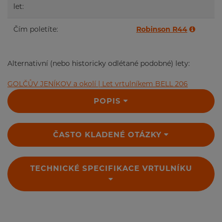
let:
Čím poletíte:
Robinson R44
Alternativní (nebo historicky odlétané podobné) lety:
GOLČŮV JENÍKOV a okolí | Let vrtulníkem BELL 206
POPIS
ČASTO KLADENÉ OTÁZKY
TECHNICKÉ SPECIFIKACE VRTULNÍKU