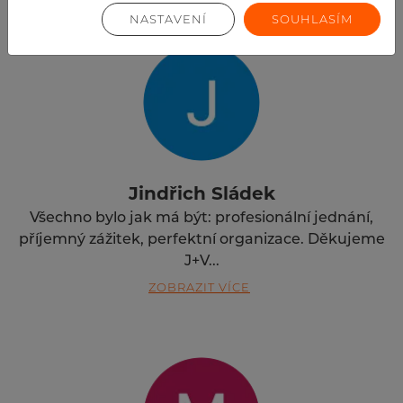
NASTAVENÍ
SOUHLASÍM
Jindřich Sládek
Všechno bylo jak má být: profesionální jednání,
příjemný zážitek, perfektní organizace. Děkujeme
J+V...
ZOBRAZIT VÍCE