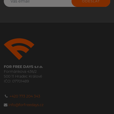
ODESLAT
FOR FREE DAYS s.r.o.
Formánkova 436/2
500 11 Hradec Králové
IČO: 07701489
+420 773 204 343
info@forfreedays.cz