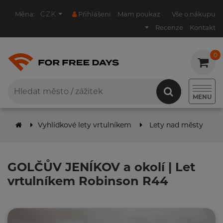
CZK
Měna:
Přihlášení
Mám poukaz
Vše o nákupu
Recenze
Kontakt
0
0
MENU
Vyhlídkové lety vrtulníkem
Lety nad městy
G
GOLČŮV JENÍKOV a okolí | Let
vrtulníkem Robinson R44