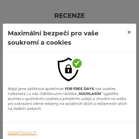
RECENZE
Kdo s námi letěl
×
Maximální bezpečí pro vaše
soukromí a cookies
Ikdyž jsme zážitková společnost
FOR FREE DAYS
, tak cookies
naleznete i u nás. Odkliknutím tlačítka ,,
SOUHLASÍM
" vyjádříte
souhlas s využíváním cookies a předáním údajů o chování na webu
pro zobrazení cílené reklamy na sociálních sítích a reklamních sítích
David Seckar
na dalších webech.
let mohu doporučit pokud chcete vidět z výšky, ale
jinak než z rozhledny nebo těm kteři chtěji létat...
ZOBRAZIT VÍCE
ODMÍTNOUT