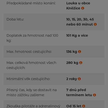
Předpokládané místo konání:
Louka u obce
Kněžice
Doba letu:
10, 15, 20, 30, 45
nebo 60 minut
Doplatek za hmotnost nad 100
101 Kg a více
kg:
Max. hmotnost cestujícího:
136 kg
Max. celková hmotnost všech
280 kg
cestujících:
Minimální věk cestujícího:
2 roky
Přesný čas, kdy se dostavit na
7 dnů před
místo zážitku zašleme:
termínem letu
Zkouška pilotáže a adrenalinový
Od 15 let