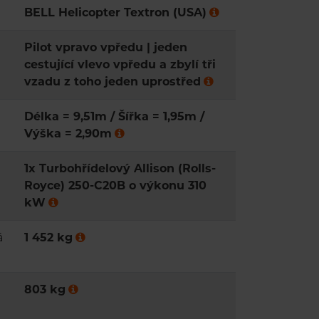
BELL Helicopter Textron (USA)
Pilot vpravo vpředu | jeden
cestující vlevo vpředu a zbylí tři
vzadu z toho jeden uprostřed
Délka = 9,51m / Šířka = 1,95m /
Výška = 2,90m
1x Turbohřídelový Allison (Rolls-
Royce) 250-C20B o výkonu 310
kW
á
1 452 kg
803 kg