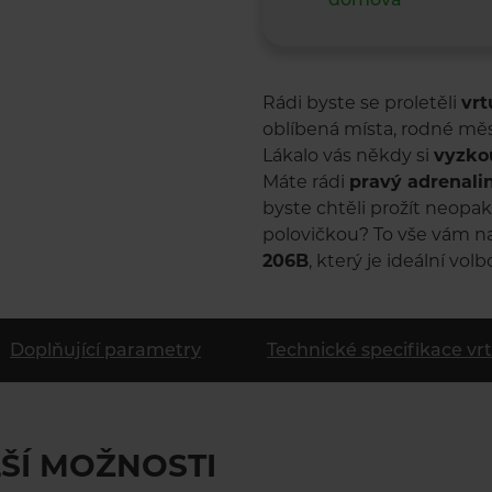
Rádi byste se proletěli
vr
oblíbená místa, rodné m
Lákalo vás někdy si
vyzkou
Máte rádi
pravý adrenali
byste chtěli prožít neopa
polovičkou? To vše vám n
206B
, který je ideální volb
Doplňující parametry
Technické specifikace vr
ŠÍ MOŽNOSTI