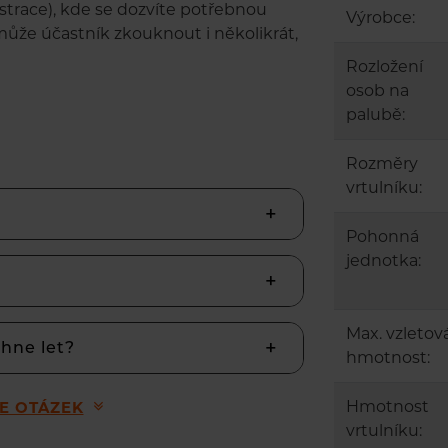
istrace), kde se dozvíte potřebnou
Výrobce:
může účastník zkouknout i několikrát,
Rozložení
osob na
palubě:
Rozměry
vrtulníku:
Pohonná
jednotka:
Max. vzletov
ěhne let?
hmotnost:
Hmotnost
CE OTÁZEK
vrtulníku: