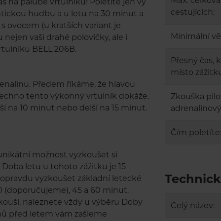
Max. celkov
s na palubě vrtulníku! Poletíte jen vy
cestujících:
antickou hudbu a u letu na 30 minut a
s ovocem (u kratších variant je
Minimální vě
ejen vaši drahé polovičky, ale i
rtulníku BELL 206B.
Přesný čas, 
místo zážitk
renalinu. Předem říkáme, že hlavou
šechno tento výkonný vrtulník dokáže.
Zkouška pilo
tší na 10 minut nebo delší na 15 minut.
adrenalinový 
Čím poletíte
s unikátní možnost vyzkoušet si
í Doba letu u tohoto zážitku je 15
Technick
li opravdu vyzkoušet základní letecké
 30 (doporučujeme), 45 a 60 minut.
zkouší, naleznete vždy u výběru Doby
Celý název:
nů před letem vám zašleme