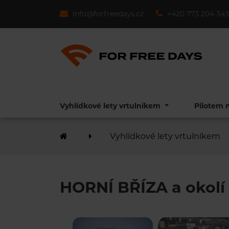
info@forfreedays.cz
+420 773 204 343
Vyhlídkové lety vrtulníkem
Pilotem 
Vyhlídkové lety vrtulníkem
HORNÍ BŘÍZA a okolí 