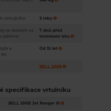
á hmotnost všech
340 kg
k cestujícího:
2 roky
kdy se dostavit na
7 dnů před
u zašleme:
termínem letu
táže a
Od 15 let
let:
:
BELL 206B
é specifikace vrtulníku
BELL 206B Jet Ranger III