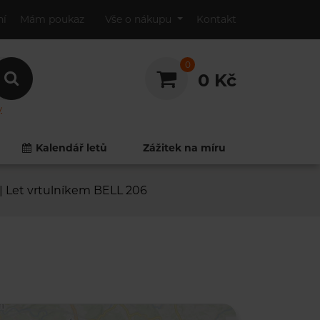
ní
Mám poukaz
Vše o nákupu
Kontakt
0
0 Kč
y
0
0
Kalendář letů
Zážitek na míru
| Let vrtulníkem BELL 206