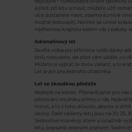
obyčejné? Vyzkoušejte strávit společný ča
a pilot, při letu si navíc můžete užít rom
více dostanete navíc zdarma šumivé víno 
možné dokoupit). Nechte se unést krásou n
nádhernou krajinou kolem vás z paluby v
Adrenalinový let
Skvělá volba pro příznivce vyšší dávky ad
dolů nebudete, ale pilot vám ukáže, co v
Můžete si vybrat ze dvou variant, a to kra
Let je jen pro jednoho účastníka.
Let se zkouškou pilotáže
Nejlepší na konec. Připravili jsme pro vá
pilotování vrtulníku přímo u vás. Nejkratš
minut, a to z toho důvodu, abyste si stih
úkony. Další varianty letu jsou na 20, 25,
Jednotlivé manévry, které si účastník vy
letu, popsané zeleným písmem. Sedm d