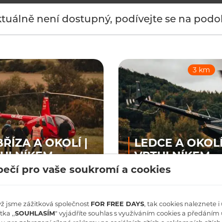
ktuálně není dostupný, podívejte se na pod
km
3 km
3 km
ORNÍ BŘÍZA A
LEDCE A OKOLÍ
KOLÍ | LET
LET
VRTULNÍKEM
VRTULNÍKEM
ROBINSON R44
ROBINSON R4
ŘÍZA A OKOLÍ |
LEDCE A OKOLÍ 
 od: 7 790
Cena od: 7 790
TULNÍKEM
VRTULNÍKEM
ZOBRAZIT
ZOBR
Kč
ON R44
ROBINSON R4
ečí pro vaše soukromí a cookies
90 Kč
Cena od: 7 790 Kč
ZOBRAZIT
yž jsme zážitková společnost
FOR FREE DAYS
, tak cookies naleznete 
Doplňují
tka ,,
SOUHLASÍM
" vyjádříte souhlas s využíváním cookies a předáním