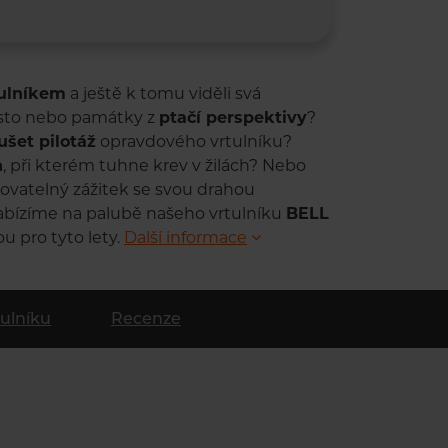
tulníkem
a ještě k tomu viděli svá
ěsto nebo památky z
ptačí perspektivy
?
šet pilotáž
opravdového vrtulníku?
n
, při kterém tuhne krev v žilách? Nebo
kovatelný zážitek se svou drahou
abízíme na palubě našeho vrtulníku
BELL
ou pro tyto lety.
Další informace
tulníku
Recenze