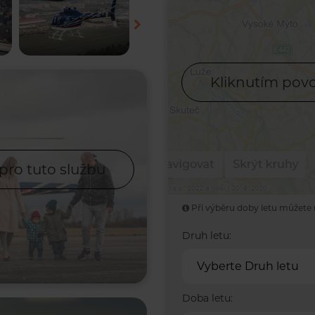
Kliknutím povo
pro tuto službu
Při výběru doby letu můžete 
Druh letu:
Vyberte Druh letu
Doba letu: