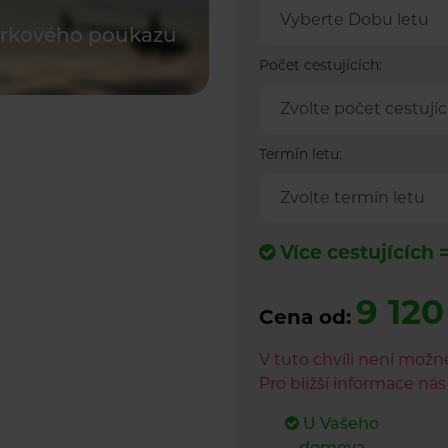
Vyberte Dobu letu
árkového poukazu
Počet cestujících:
Zvolte počet cestujíc
Termín letu:
Zvolte termín letu
Více cestujících 
9 120
Cena od:
V tuto chvíli není možn
Pro bližší informace ná
U Vašeho
domova