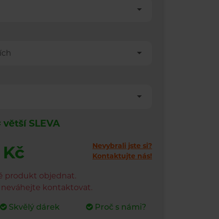
ích
= větší SLEVA
Nevybrali jste si?
 Kč
Kontaktujte nás!
é produkt objednat.
s neváhejte kontaktovat.
Skvělý dárek
Proč s námi?