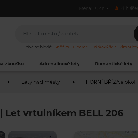
Měna:
CZK
Přihláše
Právě se hledá:
Sněžka
Liberec
Dárkový šek
Zimní let
na zkoušku
Adrenalinové lety
Romantické lety
Lety nad městy
HORNÍ BŘÍZA a okolí 
| Let vrtulníkem BELL 206