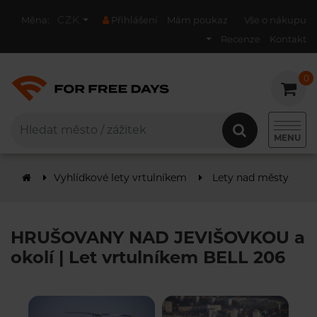
CZK
Měna:
Přihlášení
Mám poukaz
Vše o nákupu
Recenze
Kontakt
0
0
MENU
Vyhlídkové lety vrtulníkem
Lety nad městy
H
HRUŠOVANY NAD JEVIŠOVKOU a
okolí | Let vrtulníkem BELL 206