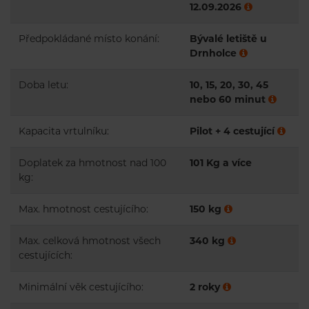
12.09.2026
Předpokládané místo konání:
Bývalé letiště u
Drnholce
Doba letu:
10, 15, 20, 30, 45
nebo 60 minut
Kapacita vrtulníku:
Pilot + 4 cestující
Doplatek za hmotnost nad 100
101 Kg a více
kg:
Max. hmotnost cestujícího:
150 kg
Max. celková hmotnost všech
340 kg
cestujících:
Minimální věk cestujícího:
2 roky