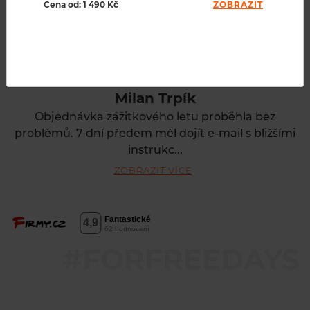
Cena od: 1 490 Kč
ZOBRAZIT
Milan Trpík
Objednávka zážitkového letu proběhla bez
problémů. 7 dní předem měl dojít e-mail s bližšími
instrukc...
ZOBRAZIT VÍCE