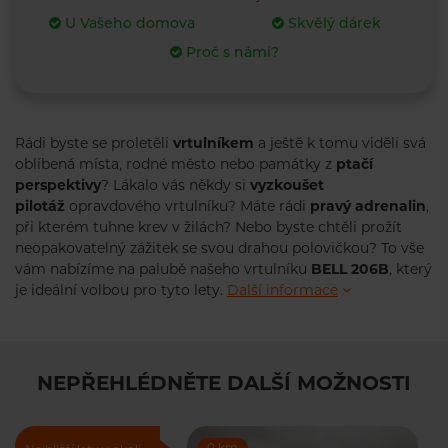
U Vašeho domova
Skvělý dárek
Proč s námi?
Rádi byste se proletěli
vrtulníkem
a ještě k tomu viděli svá
oblíbená místa, rodné město nebo památky z
ptačí
perspektivy
? Lákalo vás někdy si
vyzkoušet
pilotáž
opravdového vrtulníku? Máte rádi
pravý adrenalin
,
při kterém tuhne krev v žilách? Nebo byste chtěli prožít
neopakovatelný zážitek se svou drahou polovičkou? To vše
vám nabízíme na palubě našeho vrtulníku
BELL 206B
, který
je ideální volbou pro tyto lety.
Další informace
NEPŘEHLÉDNĚTE DALŠÍ MOŽNOSTI
0 km