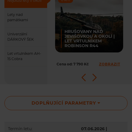
Nejbližší lety v okolí
Lety nad
památkami
HRUŠOVANY NAD
Univerzální
JEVIŠOVKOU A OKOLÍ |
DÁRKOVÝ ŠEK
LET VRTULNÍKEM
ROBINSON R44
Let vrtulníkem AH-
1S Cobra
Cena od: 7 790 Kč
ZOBRAZIT
DOPLŇUJÍCÍ PARAMETRY
Termín letu:
07.06.2026 |