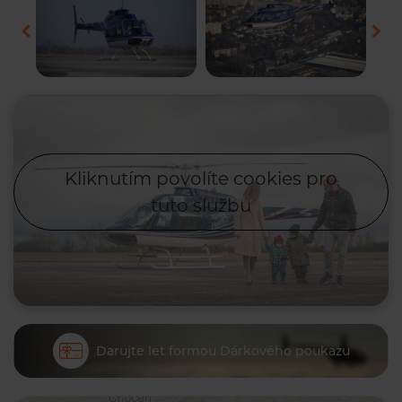
Kliknutím povolíte cookies pro
tuto službu
Darujte let formou Dárkového poukazu