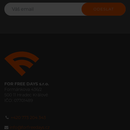
ODESLAT
FOR FREE DAYS s.r.o.
Formánkova 436/2
500 11 Hradec Králové
IČO: 07701489
+420 773 204 343
info@forfreedays.cz