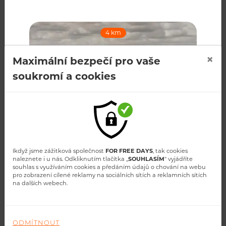
4 km
RECENZE
Kdo s námi letěl
×
Maximální bezpečí pro vaše
soukromí a cookies
DRNHOLEC A NOVOSEDLY A OKOLÍ |
LET VRTULNÍKEM ROBINSON R44
Cena od: 7 790 Kč
ZOBRAZIT
Ikdyž jsme zážitková společnost
FOR FREE DAYS
, tak cookies
naleznete i u nás. Odkliknutím tlačítka ,,
SOUHLASÍM
" vyjádříte
souhlas s využíváním cookies a předáním údajů o chování na webu
pro zobrazení cílené reklamy na sociálních sítích a reklamních sítích
David Seckar
na dalších webech.
15 km
let mohu doporučit pokud chcete vidět z výšky, ale
jinak než z rozhledny nebo těm kteři chtěji létat...
ODMÍTNOUT
ZOBRAZIT VÍCE