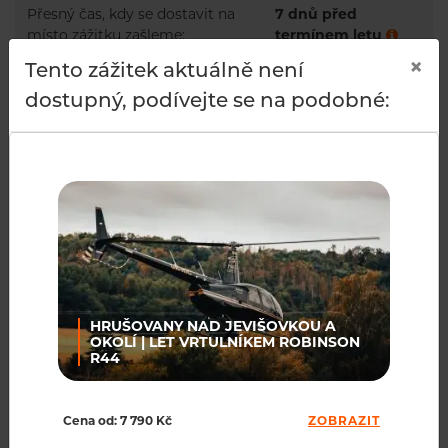
Přesný čas, kdy se dostavit na
7 dnů před
místo zážitku zašleme:
termínem letu
×
Tento zážitek aktuálně není
Zkouška pilotáže a adrenalinový
Od 15 let
dostupný, podívejte se na podobné:
let:
Čím poletíte:
BELL 206B
POPIS
ČASTO KLADENÉ OTÁZKY
HRUŠOVANY NAD JEVIŠOVKOU A
OKOLÍ | LET VRTULNÍKEM ROBINSON
R44
TECHNICKÉ SPECIFIKACE VRTULNÍKU
Cena od: 7 790 Kč
ZOBRAZIT