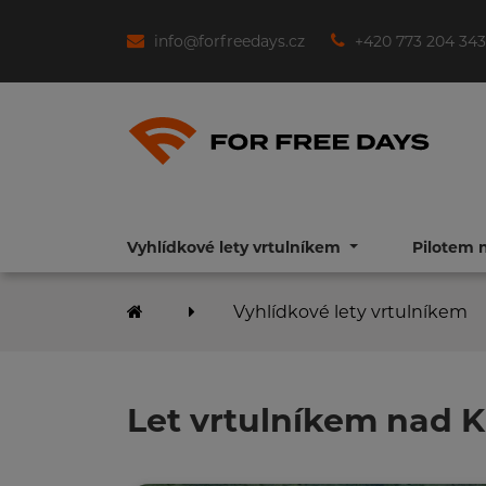
info@forfreedays.cz
+420 773 204 343
Vyhlídkové lety vrtulníkem
Pilotem 
Vyhlídkové lety vrtulníkem
Let vrtulníkem nad 