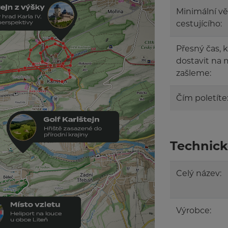
Minimální v
cestujícího:
Přesný čas, 
dostavit na 
zašleme:
Čím poletíte
Technick
Celý název:
Výrobce: