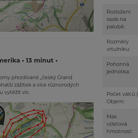
Rozložení
osob na
palubě:
Rozměry
vrtulníku:
erika • 13 minut •
Pohonná
jednotka:
lomy přezdívané „český Grand
ohatší zážitek a více různorodých
 vytěžit víc.
Počet válců |
Objem:
Max.
vzletová
hmotnost: