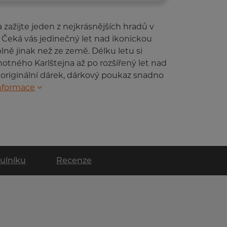
a zažijte jeden z nejkrásnějších hradů v
. Čeká vás jedinečný let nad ikonickou
plně jinak než ze země. Délku letu si
otného Karlštejna až po rozšířený let nad
ko originální dárek, dárkový poukaz snadno
informace
tulníku
Recenze