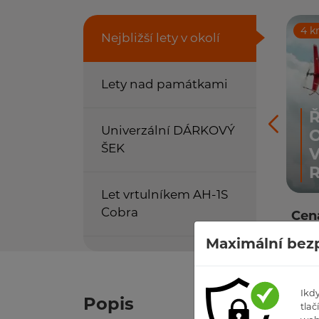
4 
Nejbližší lety v okolí
Lety nad památkami
Ř
Univerzální DÁRKOVÝ
O
ŠEK
Let vrtulníkem AH-1S
Cobra
Cena
Kč
Maximální bezp
Ikd
Popis
tlačí