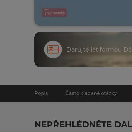
Darujte let formou D
Popis
Často kladené otázky
NEPŘEHLÉDNĚTE DAL