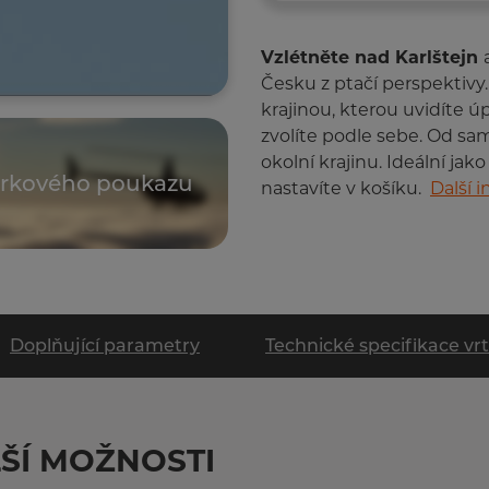
Vzlétněte nad Karlštejn
Česku z ptačí perspektivy
krajinou, kterou uvidíte ú
zvolíte podle sebe. Od sam
okolní krajinu. Ideální ja
árkového poukazu
nastavíte v košíku.
Další 
Doplňující parametry
Technické specifikace vr
ŠÍ MOŽNOSTI