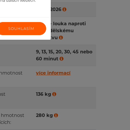
h na dalších webech.
23.08.2026
né místo
Liteň - louka naproti
SOUHLASÍM
zemědělskému
družstvu
9, 13, 15, 20, 30, 45 nebo
60 minut
 hmotnost
více informací
ost
136 kg
á hmotnost
280 kg
cích: