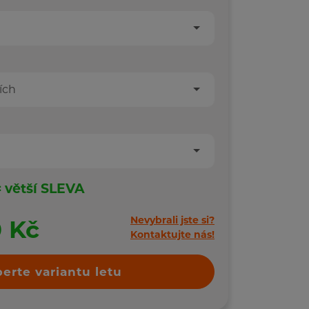
ích
= větší SLEVA
Nevybrali jste si?
0 Kč
Kontaktujte nás!
erte variantu letu