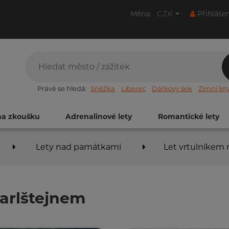
Měna:
CZK
Přihláše
Právě se hledá:
Sněžka
Liberec
Dárkový šek
Zimní let
na zkoušku
Adrenalinové lety
Romantické lety
Lety nad památkami
Let vrtulníkem 
Karlštejnem