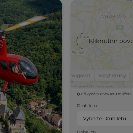
Kliknutím povo
Při výběru doby letu můžete 
Druh letu:
Vyberte Druh letu
Doba letu: