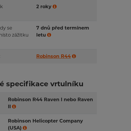
ěk
2 roky
kdy se
7 dnů před termínem
místo zážitku
letu
:
Robinson R44
é specifikace vrtulníku
Robinson R44 Raven I nebo Raven
II
Robinson Helicopter Company
(USA)