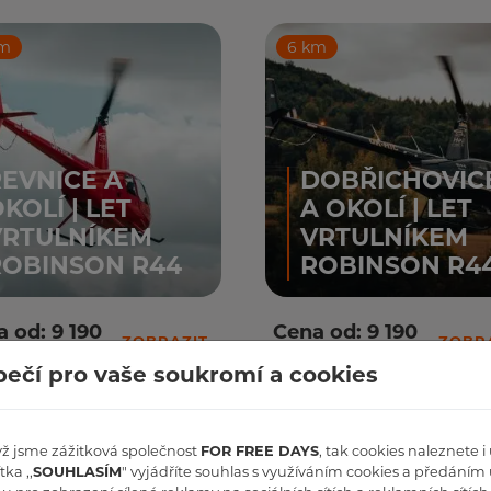
km
6 km
EVNICE A
DOBŘICHOVIC
KOLÍ | LET
A OKOLÍ | LET
VRTULNÍKEM
VRTULNÍKEM
ROBINSON R44
ROBINSON R4
 od: 9 190
Cena od: 9 190
ZOBRAZIT
ZOBR
Kč
ečí pro vaše soukromí a cookies
yž jsme zážitková společnost
FOR FREE DAYS
, tak cookies naleznete 
Doplňují
tka ,,
SOUHLASÍM
" vyjádříte souhlas s využíváním cookies a předáním