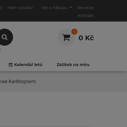
ní
Mám poukaz
Vše o nákupu
Recenze
Kontakt
0
0 Kč
y
0
0
Kalendář letů
Zážitek na míru
nad Karlštejnem