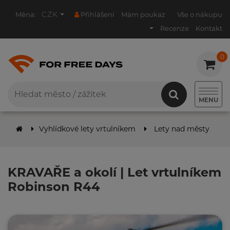
CZK
Měna:
Přihlášení
Mám poukaz
Vše o nákupu
Recenze
Kontakt
0
0
MENU
Vyhlídkové lety vrtulníkem
Lety nad městy
K
KRAVAŘE a okolí | Let vrtulníkem
Robinson R44