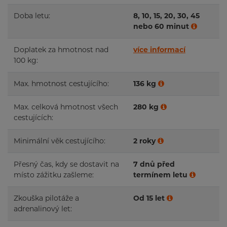
Doba letu:
8, 10, 15, 20, 30, 45
nebo 60 minut
Doplatek za hmotnost nad
více informací
100 kg:
Max. hmotnost cestujícího:
136 kg
Max. celková hmotnost všech
280 kg
cestujících:
Minimální věk cestujícího:
2 roky
Přesný čas, kdy se dostavit na
7 dnů před
místo zážitku zašleme:
termínem letu
Zkouška pilotáže a
Od 15 let
adrenalinový let: