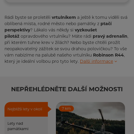
Rádi byste se proletěli
vrtulníkem
a ještě k tomu viděli svá
oblíbená místa, rodné město nebo památky z
ptačí
perspektivy
? Lákalo vás někdy si
vyzkoušet
pilotáž
opravdového vrtulníku? Máte rádi
pravý adrenalin
,
při kterém tuhne krev v žilách? Nebo byste chtěli prožít
neopakovatelný zážitek se svou drahou polovičkou? To vše
vám nabízíme na palubě našeho vrtulníku
Robinson R44
,
který je ideální volbou pro tyto lety.
Další informace
NEPŘEHLÉDNĚTE DALŠÍ MOŽNOSTI
7 km
Nejbližší lety v okolí
Lety nad
památkami