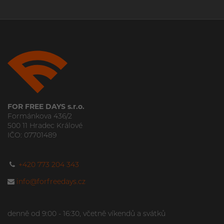
FOR FREE DAYS s.r.o.
Formánkova 436/2
500 11 Hradec Králové
IČO: 07701489
+420 773 204 343
info@forfreedays.cz
denně od 9:00 - 16:30, včetně víkendů a svátků