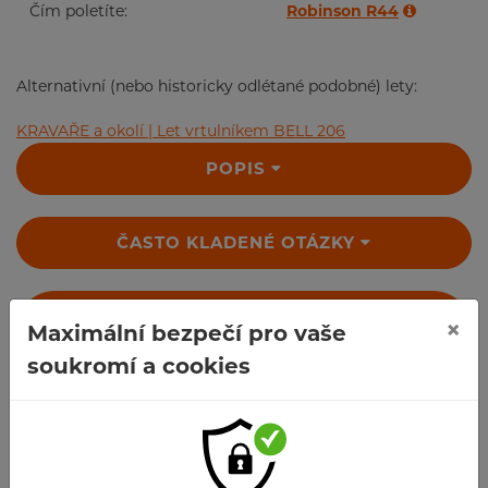
Čím poletíte:
Robinson R44
Alternativní (nebo historicky odlétané podobné) lety:
KRAVAŘE a okolí | Let vrtulníkem BELL 206
POPIS
ČASTO KLADENÉ OTÁZKY
TECHNICKÉ SPECIFIKACE VRTULNÍKU
×
Maximální bezpečí pro vaše
soukromí a cookies