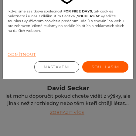
RECENZE
Kdo s námi letěl
Ikdyž jsme zážitková společnost
FOR FREE DAYS
, tak cookies
naleznete i u nás. Odkliknutím tlačítka ,,
SOUHLASÍM
" vyjádříte
souhlas s využíváním cookies a předáním údajů o chování na webu
pro zobrazení cílené reklamy na sociálních sítích a reklamních sítích
na dalších webech.
ODMÍTNOUT
NASTAVENÍ
SOUHLASÍM
David Seckar
let mohu doporučit pokud chcete vidět z výšky, ale
jinak než z rozhledny nebo těm kteři chtěji létat...
ZOBRAZIT VÍCE