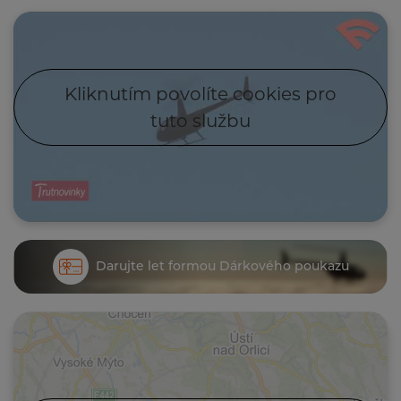
Kliknutím povolíte cookies pro
tuto službu
Darujte let formou Dárkového poukazu