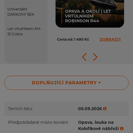
Univerzální
OPAVA A OKOLÍ | LET
DÁRKOVÝ ŠEK
VRTULNÍKEM
ROBINSON R44
Let vrtulníkem AH-
1S Cobra
Cena od: 1 490 Kč
ZOBRAZIT
DOPLŇUJÍCÍ PARAMETRY
Termín letu:
05.09.2026
Předpokládané místo konání:
Opava, louka na
Kolofíkově nábřeží