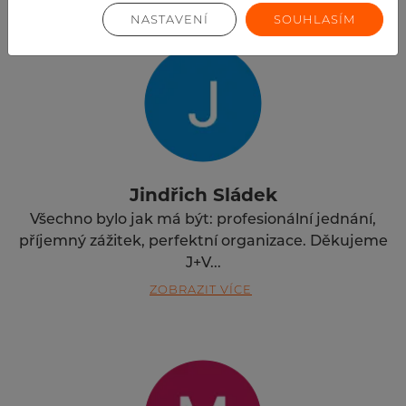
NASTAVENÍ
SOUHLASÍM
Jindřich Sládek
Všechno bylo jak má být: profesionální jednání,
příjemný zážitek, perfektní organizace. Děkujeme
J+V...
ZOBRAZIT VÍCE