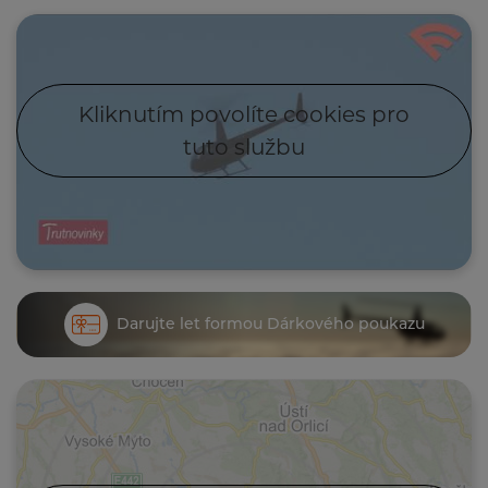
Kliknutím povolíte cookies pro
tuto službu
Darujte let formou Dárkového poukazu