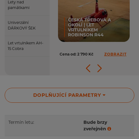
Lety nad
památkami
ČESKÁ TŘEBOVÁ A
Univerzální
OKOLÍ | LET
DÁRKOVÝ ŠEK
VRTULNÍKEM
ROBINSON R44
Let vrtulníkem AH-
1S Cobra
Cena od: 2 790 Kč
ZOBRAZIT
DOPLŇUJÍCÍ PARAMETRY
Termín letu:
Bude brzy
zveřejněn