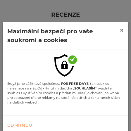
RECENZE
Kdo s námi letěl
×
Maximální bezpečí pro vaše
soukromí a cookies
Ikdyž jsme zážitková společnost
FOR FREE DAYS
, tak cookies
naleznete i u nás. Odkliknutím tlačítka ,,
SOUHLASÍM
" vyjádříte
souhlas s využíváním cookies a předáním údajů o chování na webu
pro zobrazení cílené reklamy na sociálních sítích a reklamních sítích
David Seckar
na dalších webech.
let mohu doporučit pokud chcete vidět z výšky, ale
jinak než z rozhledny nebo těm kteři chtěji létat...
ZOBRAZIT VÍCE
ODMÍTNOUT