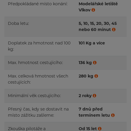
Předpokládané místo konání:
Modelářské letiště
Vlkov
Doba letu:
5, 10, 15, 20, 30, 45
nebo 60 minut
Doplatek za hmotnost nad 100
101 Kg a více
kg:
Max. hmotnost cestujícího:
136 kg
Max. celková hmotnost všech
280 kg
cestujících:
Minimální věk cestujícího:
2 roky
Přesný čas, kdy se dostavit na
7 dnů před
místo zážitku zašleme:
termínem letu
Zkouška pilotáže a
Od 15 let