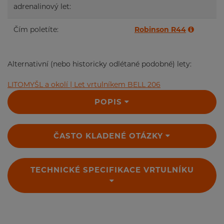
adrenalinový let:
Čím poletíte:
Robinson R44
Alternativní (nebo historicky odlétané podobné) lety:
LITOMYŠL a okolí | Let vrtulníkem BELL 206
POPIS
ČASTO KLADENÉ OTÁZKY
TECHNICKÉ SPECIFIKACE VRTULNÍKU