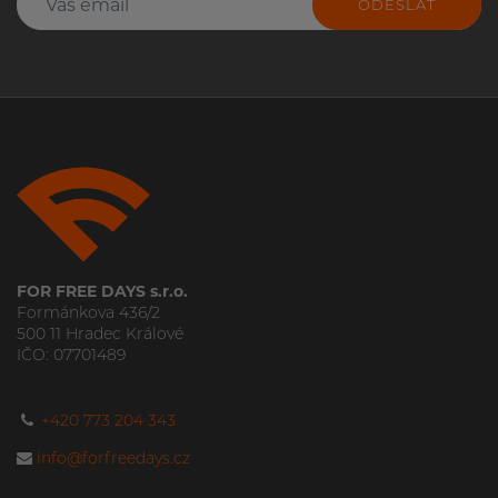
ODESLAT
FOR FREE DAYS s.r.o.
Formánkova 436/2
500 11 Hradec Králové
IČO: 07701489
+420 773 204 343
info@forfreedays.cz