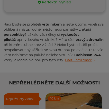
Perfektní výhled
Rádi byste se proletěli
vrtulníkem
a ještě k tomu viděli svá
oblíbená místa, rodné město nebo památky z
ptačí
perspektivy
? Lákalo vás někdy si
vyzkoušet
pilotáž
opravdového vrtulníku? Máte rádi
pravý adrenalin
,
při kterém tuhne krev v žilách? Nebo byste chtěli prožít
neopakovatelný zážitek se svou drahou polovičkou? To vše
vám nabízíme na palubě našeho vrtulníku
Robinson R44
,
který je ideální volbou pro tyto lety.
Další informace
NEPŘEHLÉDNĚTE DALŠÍ MOŽNOSTI
10 km
Nejbližší lety v okolí