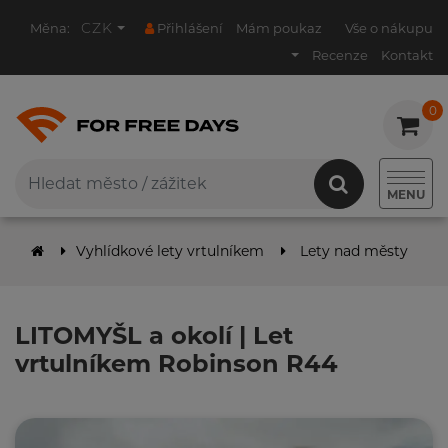
CZK
Měna:
Přihlášení
Mám poukaz
Vše o nákupu
Recenze
Kontakt
0
0
MENU
Vyhlídkové lety vrtulníkem
Lety nad městy
L
LITOMYŠL a okolí | Let
vrtulníkem Robinson R44