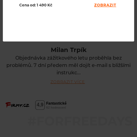
Cena od: 1 490 Kč
ZOBRAZIT
Milan Trpík
Objednávka zážitkového letu proběhla bez
problémů. 7 dní předem měl dojít e-mail s bližšími
instrukc...
ZOBRAZIT VÍCE