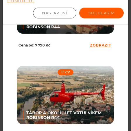
ODMÍTNOUT
ZOBRAZIT VÍCE
NASTAVENÍ
SOUHLASÍM
VOTICE A OKOLÍ | LET VRTULNÍKEM
ROBINSON R44
Cena od: 7 790 Kč
ZOBRAZIT
17 km
Jindřich Sládek
Všechno bylo jak má být: profesionální jednání,
příjemný zážitek, perfektní organizace. Děkujeme
J+V...
ZOBRAZIT VÍCE
TÁBOR A OKOLÍ | LET VRTULNÍKEM
ROBINSON R44