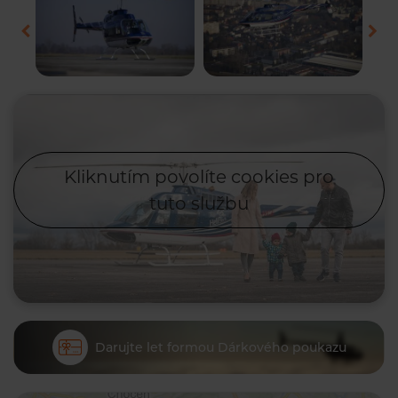
Kliknutím povolíte cookies pro
tuto službu
Darujte let formou Dárkového poukazu