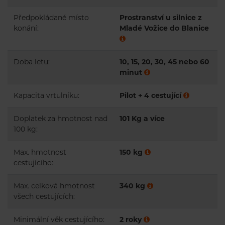
Předpokládané místo
Prostranství u silnice z
konání:
Mladé Vožice do Blanice
Doba letu:
10, 15, 20, 30, 45 nebo 60
minut
Kapacita vrtulníku:
Pilot + 4 cestující
Doplatek za hmotnost nad
101 Kg a více
100 kg:
Max. hmotnost
150 kg
cestujícího:
Max. celková hmotnost
340 kg
všech cestujících:
Minimální věk cestujícího:
2 roky