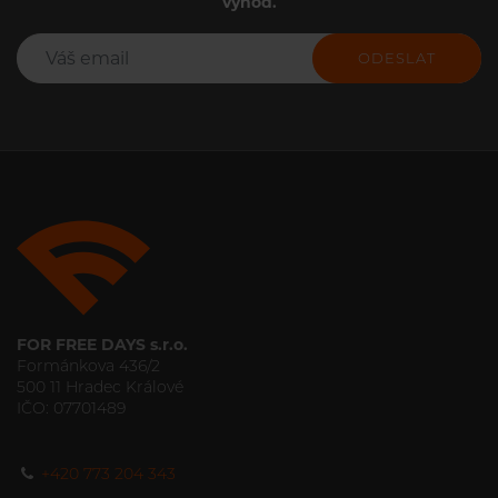
výhod.
ODESLAT
FOR FREE DAYS s.r.o.
Formánkova 436/2
500 11 Hradec Králové
IČO: 07701489
+420 773 204 343