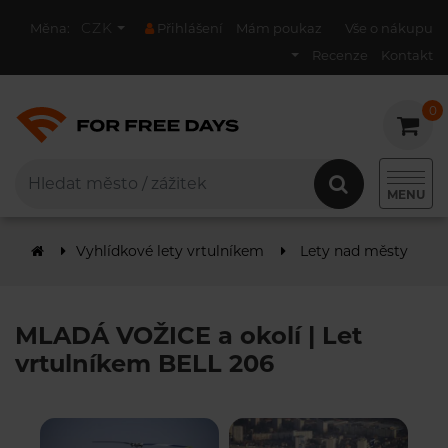
CZK
Měna:
Přihlášení
Mám poukaz
Vše o nákupu
Recenze
Kontakt
0
0
MENU
Vyhlídkové lety vrtulníkem
Lety nad městy
M
MLADÁ VOŽICE a okolí | Let
vrtulníkem BELL 206