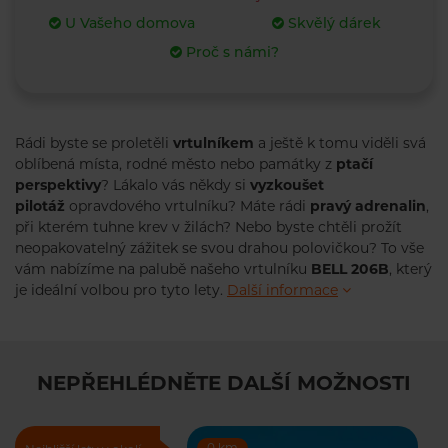
U Vašeho domova
Skvělý dárek
Proč s námi?
Rádi byste se proletěli
vrtulníkem
a ještě k tomu viděli svá
oblíbená místa, rodné město nebo památky z
ptačí
perspektivy
? Lákalo vás někdy si
vyzkoušet
pilotáž
opravdového vrtulníku? Máte rádi
pravý adrenalin
,
při kterém tuhne krev v žilách? Nebo byste chtěli prožít
neopakovatelný zážitek se svou drahou polovičkou? To vše
vám nabízíme na palubě našeho vrtulníku
BELL 206B
, který
je ideální volbou pro tyto lety.
Další informace
NEPŘEHLÉDNĚTE DALŠÍ MOŽNOSTI
0 km