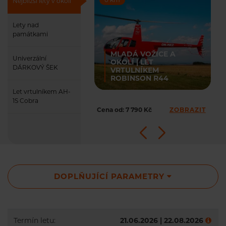
Nejbližší lety v okolí
Lety nad
památkami
MLADÁ VOŽICE A
Univerzální
OKOLÍ | LET
DÁRKOVÝ ŠEK
VRTULNÍKEM
ROBINSON R44
Let vrtulníkem AH-
1S Cobra
Cena od: 7 790 Kč
ZOBRAZIT
DOPLŇUJÍCÍ PARAMETRY
Termín letu:
21.06.2026 | 22.08.2026