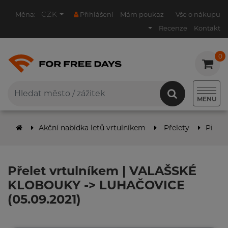
CZK
Měna:
Přihlášení
Mám poukaz
Vše o nákupu
Recenze
Kontakt
0
0
MENU
Akční nabídka letů vrtulníkem
Přelety
Přele
Přelet vrtulníkem | VALAŠSKÉ
KLOBOUKY -> LUHAČOVICE
(05.09.2021)