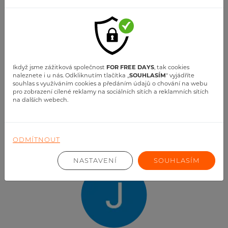
Ikdyž jsme zážitková společnost
FOR FREE DAYS
, tak cookies
naleznete i u nás. Odkliknutím tlačítka ,,
SOUHLASÍM
" vyjádříte
David Seckar
souhlas s využíváním cookies a předáním údajů o chování na webu
pro zobrazení cílené reklamy na sociálních sítích a reklamních sítích
let mohu doporučit pokud chcete vidět z výšky, ale
na dalších webech.
jinak než z rozhledny nebo těm kteři chtěji létat...
ZOBRAZIT VÍCE
ODMÍTNOUT
NASTAVENÍ
SOUHLASÍM