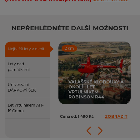
NEPŘEHLÉDNĚTE DALŠÍ MOŽNOSTI
2 km
Nejbližší lety v okolí
Lety nad
památkami
VALAŠSKÉ KLOBOUKY A
Univerzální
OKOLÍ | LET
DÁRKOVÝ ŠEK
VRTULNÍKEM
ROBINSON R44
Let vrtulníkem AH-
1S Cobra
Cena od: 1 490 Kč
ZOBRAZIT