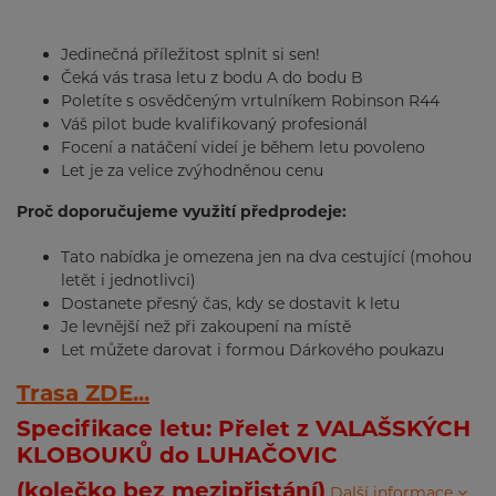
Jedinečná příležitost splnit si sen!
Čeká vás trasa letu z bodu A do bodu B
Poletíte s osvědčeným vrtulníkem Robinson R44
Váš pilot bude kvalifikovaný profesionál
Focení a natáčení videí je během letu povoleno
Let je za velice zvýhodněnou cenu
Proč doporučujeme využití předprodeje:
Tato nabídka je omezena jen na dva cestující (mohou
letět i jednotlivci)
Dostanete přesný čas, kdy se dostavit k letu
Je levnější než při zakoupení na místě
Let můžete darovat i formou Dárkového poukazu
Trasa ZDE...
Specifikace letu: Přelet z
VALAŠSKÝCH
KLOBOUKŮ do
LUHAČOVIC
(kolečko bez mezipřistání)
Další informace