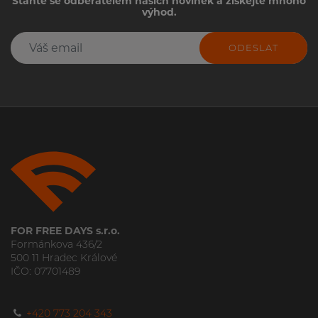
Staňte se odběratelem našich novinek a získejte mnoho
výhod.
ODESLAT
FOR FREE DAYS s.r.o.
Formánkova 436/2
500 11 Hradec Králové
IČO: 07701489
+420 773 204 343