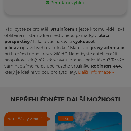
Perfektní výhled
Rádi byste se proletěli
vrtulníkem
a ještě k tomu viděli svá
oblíbená místa, rodné město nebo památky z
ptačí
perspektivy
? Lákalo vás někdy si
vyzkoušet
pilotáž
opravdového vrtulníku? Máte rádi
pravý adrenalin
,
při kterém tuhne krev v žilách? Nebo byste chtěli prožít
neopakovatelný zážitek se svou drahou polovičkou? To vše
vám nabízíme na palubě našeho vrtulníku
Robinson R44
,
který je ideální volbou pro tyto lety.
Další informace
NEPŘEHLÉDNĚTE DALŠÍ MOŽNOSTI
14 km
Nejbližší lety v okolí