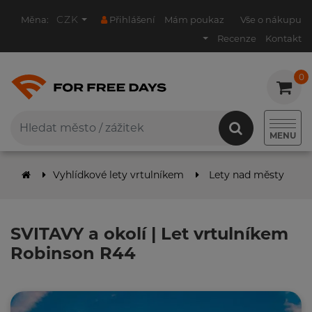
CZK
Měna:
Přihlášení
Mám poukaz
Vše o nákupu
Recenze
Kontakt
0
0
MENU
Vyhlídkové lety vrtulníkem
Lety nad městy
S
SVITAVY a okolí | Let vrtulníkem
Robinson R44