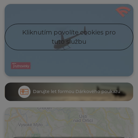
Kliknutím povolíte cookies pro
tuto službu
Darujte let formou Dárkového poukazu