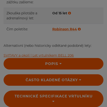
zážitku zašleme:
Zkouška pilotáže a
Od 15 let
adrenalinový let:
Čím poletíte:
Robinson R44
Alternativní (nebo historicky odlétané podobné) lety:
SVITAVY a okolí | Let vrtulníkem BELL 206
POPIS
ČASTO KLADENÉ OTÁZKY
TECHNICKÉ SPECIFIKACE VRTULNÍKU