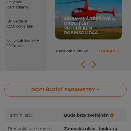
Lety nad
památkami
MORAVSKÁ TŘEBOVÁ A
Univerzální
OKOLÍ | LET
DÁRKOVÝ ŠEK
VRTULNÍKEM
ROBINSON R44
Let vrtulníkem AH-
1S Cobra
Cena od: 7 790 Kč
ZOBRAZIT
DOPLŇUJÍCÍ PARAMETRY
Termín letu:
Bude brzy zveřejněn
Předpokládané místo
Zámecká ulice - louka za