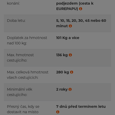
konání:
podjezdem (cesta k
EUREPAPU)
Doba letu:
5, 10, 15, 20, 30, 45 nebo 60
minut
Doplatek za hmotnost
101 Kg a více
nad 100 kg:
Max. hmotnost
136 kg
cestujícího:
Max. celková hmotnost
280 kg
všech cestujících:
Minimální věk
2 roky
cestujícího:
Přesný čas, kdy se
7 dnů před termínem letu
dostavit na místo