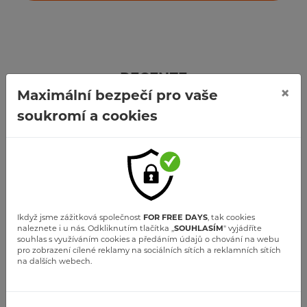
RECENZE
×
Maximální bezpečí pro vaše
Kdo s námi letěl
soukromí a cookies
Ikdyž jsme zážitková společnost
FOR FREE DAYS
, tak cookies
naleznete i u nás. Odkliknutím tlačítka ,,
SOUHLASÍM
" vyjádříte
souhlas s využíváním cookies a předáním údajů o chování na webu
pro zobrazení cílené reklamy na sociálních sítích a reklamních sítích
na dalších webech.
David Seckar
let mohu doporučit pokud chcete vidět z výšky, ale