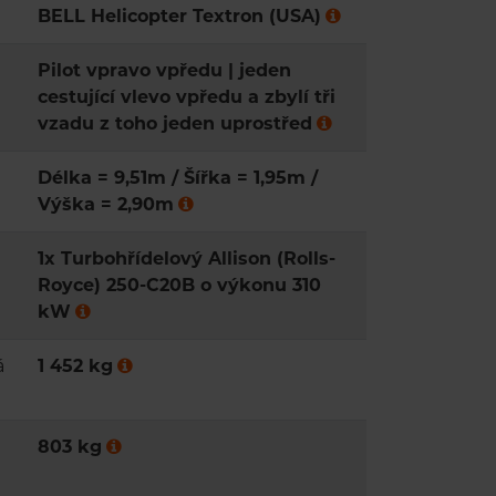
BELL Helicopter Textron (USA)
Pilot vpravo vpředu | jeden
cestující vlevo vpředu a zbylí tři
vzadu z toho jeden uprostřed
Délka = 9,51m / Šířka = 1,95m /
Výška = 2,90m
1x Turbohřídelový Allison (Rolls-
Royce) 250-C20B o výkonu 310
kW
á
1 452 kg
803 kg