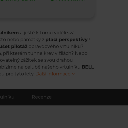
tulníkem
a ještě k tomu viděli svá
ěsto nebo památky z
ptačí perspektivy
?
šet pilotáž
opravdového vrtulníku?
n
, při kterém tuhne krev v žilách? Nebo
kovatelný zážitek se svou drahou
abízíme na palubě našeho vrtulníku
BELL
ou pro tyto lety.
Další informace
tulníku
Recenze