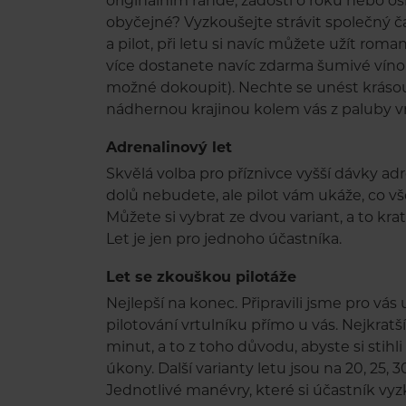
originálním rande, žádostí o roku nebo os
obyčejné? Vyzkoušejte strávit společný ča
a pilot, při letu si navíc můžete užít rom
více dostanete navíc zdarma šumivé víno 
možné dokoupit). Nechte se unést krásou n
nádhernou krajinou kolem vás z paluby v
Adrenalinový let
Skvělá volba pro příznivce vyšší dávky ad
dolů nebudete, ale pilot vám ukáže, co v
Můžete si vybrat ze dvou variant, a to kra
Let je jen pro jednoho účastníka.
Let se zkouškou pilotáže
Nejlepší na konec. Připravili jsme pro vá
pilotování vrtulníku přímo u vás. Nejkratš
minut, a to z toho důvodu, abyste si stih
úkony. Další varianty letu jsou na 20, 25,
Jednotlivé manévry, které si účastník vy