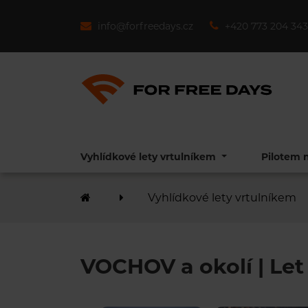
info@forfreedays.cz
+420 773 204 343
Vyhlídkové lety vrtulníkem
Pilotem 
Vyhlídkové lety vrtulníkem
VOCHOV a okolí | Let