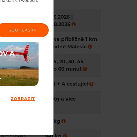
cí parametry
h na dalších webech.
10.05.2026 |
23.08.2026
SOUHLASÍM
né místo
Louka přibližně 1 km
západně Malesic
OV A
10, 15, 20, 30, 45
nebo 60 minut
4
lníku:
Pilot + 4 cestující
ZOBRAZIT
 hmotnost nad
101 Kg a více
t cestujícího:
150 kg
á hmotnost
340 kg