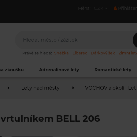
Měna:
CZK
Přihláše
Právě se hledá:
Sněžka
Liberec
Dárkový šek
Zimní let
na zkoušku
Adrenalinové lety
Romantické lety
Lety nad městy
VOCHOV a okolí | Let
 vrtulníkem BELL 206