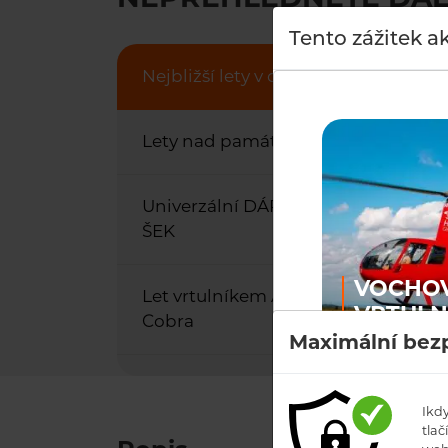
Tento zážitek a
0 
Nejbližší lety v okolí
Lety nad památkami
Univerzální DÁRKOVÝ
O
ŠEK
VOCHOV 
Let vrtulníkem AH-1S
VRTULN
Cobra
Cena
ROBINS
Maximální bezp
Kč
Cena od: 7 7
Ikd
tlačí