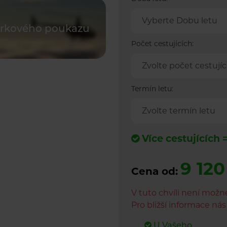
Vyberte Dobu letu
árkového poukazu
Počet cestujících:
Zvolte počet cestujíc
Termín letu:
Zvolte termín letu
Více cestujících 
9 120
Cena od:
V tuto chvíli není možn
Pro bližší informace ná
U Vašeho