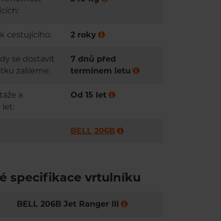
cích:
k cestujícího:
2 roky
kdy se dostavit
7 dnů před
itku zašleme:
termínem letu
táže a
Od 15 let
let:
:
BELL 206B
é specifikace vrtulníku
BELL 206B Jet Ranger III