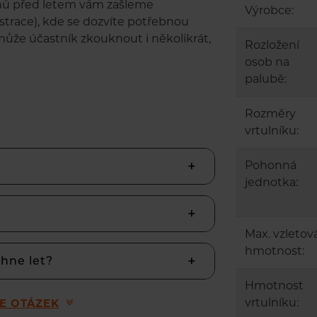
nů před letem vám zašleme
Výrobce:
istrace), kde se dozvíte potřebnou
může účastník zkouknout i několikrát,
Rozložení
osob na
palubě:
Rozměry
vrtulníku:
Pohonná
jednotka:
Max. vzletov
hmotnost:
ěhne let?
Hmotnost
vrtulníku:
CE OTÁZEK