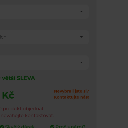
ích
= větší SLEVA
Nevybrali jste si?
 Kč
Kontaktujte nás!
é produkt objednat.
s neváhejte kontaktovat.
Skvělý dárek
Proč s námi?