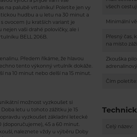
lavou výročí a přijde vám vše
všech cestují
s na palubě vrtulníku! Poletíte jen vy
antickou hudbu a u letu na 30 minut a
Minimální vě
s ovocem (u kratších variant je
ejen vaši drahé polovičky, ale i
Přesný čas, 
rtulníku BELL 206B.
na místo záž
renalinu. Předem říkáme, že hlavou
Zkouška pilo
šechno tento výkonný vrtulník dokáže.
adrenalinový 
tší na 10 minut nebo delší na 15 minut.
Čím poletíte
s unikátní možnost vyzkoušet si
Technick
í Doba letu u tohoto zážitku je 15
li opravdu vyzkoušet základní letecké
 30 (doporučujeme), 45 a 60 minut.
Celý název:
zkouší, naleznete vždy u výběru Doby