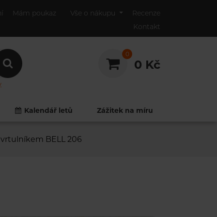
ní
Mám poukaz
Vše o nákupu
Recenze
Kontakt
0
0 Kč
y
0
0
Kalendář letů
Zážitek na míru
 vrtulníkem BELL 206