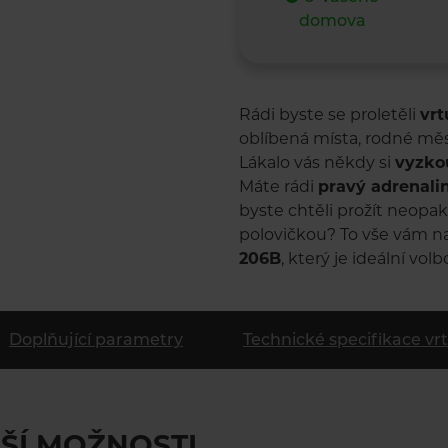
domova
Rádi byste se proletěli
vr
oblíbená místa, rodné m
Lákalo vás někdy si
vyzkou
Máte rádi
pravý adrenali
byste chtěli prožít neopa
polovičkou? To vše vám n
206B
, který je ideální volb
Doplňující parametry
Technické specifikace vr
ŠÍ MOŽNOSTI