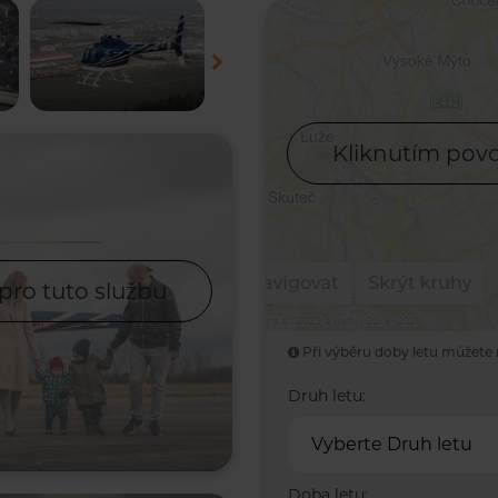
Kliknutím povo
pro tuto službu
Při výběru doby letu můžete 
Druh letu:
Vyberte Druh letu
Doba letu: