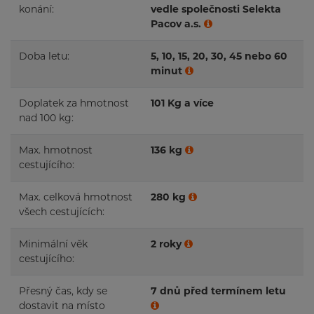
konání:
vedle společnosti Selekta
Pacov a.s.
Doba letu:
5, 10, 15, 20, 30, 45 nebo 60
minut
Doplatek za hmotnost
101 Kg a více
nad 100 kg:
Max. hmotnost
136 kg
cestujícího:
Max. celková hmotnost
280 kg
všech cestujících:
Minimální věk
2 roky
cestujícího:
Přesný čas, kdy se
7 dnů před termínem letu
dostavit na místo