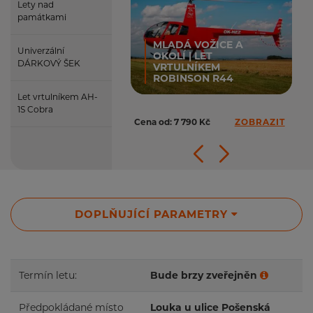
Lety nad
památkami
MLADÁ VOŽICE A
Univerzální
OKOLÍ | LET
DÁRKOVÝ ŠEK
VRTULNÍKEM
ROBINSON R44
Let vrtulníkem AH-
1S Cobra
Cena od: 7 790 Kč
ZOBRAZIT
DOPLŇUJÍCÍ PARAMETRY
Termín letu:
Bude brzy zveřejněn
Předpokládané místo
Louka u ulice Pošenská