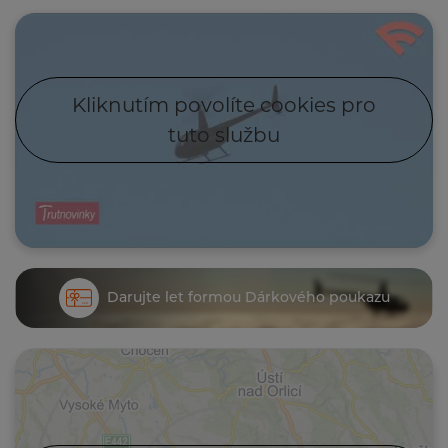
Kliknutím povolíte cookies pro
tuto službu
Darujte let formou Dárkového poukazu