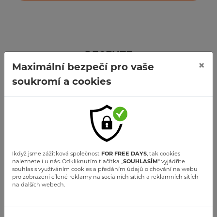
RECENZE
×
Maximální bezpečí pro vaše
Kdo s námi letěl
soukromí a cookies
Ikdyž jsme zážitková společnost
FOR FREE DAYS
, tak cookies
naleznete i u nás. Odkliknutím tlačítka ,,
SOUHLASÍM
" vyjádříte
souhlas s využíváním cookies a předáním údajů o chování na webu
pro zobrazení cílené reklamy na sociálních sítích a reklamních sítích
na dalších webech.
David Seckar
let mohu doporučit pokud chcete vidět z výšky, ale