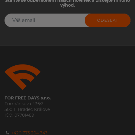
Staňte se odběratelem našich novinek a získejte mnoho
výhod.
ODESLAT
FOR FREE DAYS s.r.o.
Formánkova 436/2
500 11 Hradec Králové
IČO: 07701489
+420 773 204 343