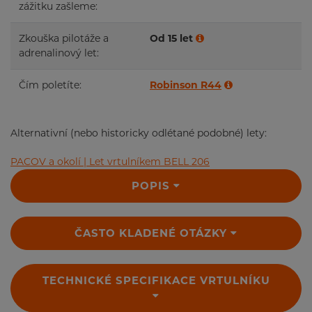
zážitku zašleme:
Zkouška pilotáže a
Od 15 let
adrenalinový let:
Čím poletíte:
Robinson R44
Alternativní (nebo historicky odlétané podobné) lety:
PACOV a okolí | Let vrtulníkem BELL 206
POPIS
ČASTO KLADENÉ OTÁZKY
TECHNICKÉ SPECIFIKACE VRTULNÍKU