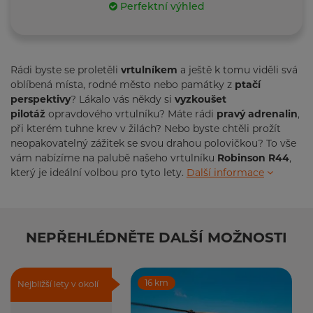
Perfektní výhled
Rádi byste se proletěli
vrtulníkem
a ještě k tomu viděli svá
oblíbená místa, rodné město nebo památky z
ptačí
perspektivy
? Lákalo vás někdy si
vyzkoušet
pilotáž
opravdového vrtulníku? Máte rádi
pravý adrenalin
,
při kterém tuhne krev v žilách? Nebo byste chtěli prožít
neopakovatelný zážitek se svou drahou polovičkou? To vše
vám nabízíme na palubě našeho vrtulníku
Robinson R44
,
který je ideální volbou pro tyto lety.
Další informace
NEPŘEHLÉDNĚTE DALŠÍ MOŽNOSTI
16 km
Nejbližší lety v okolí