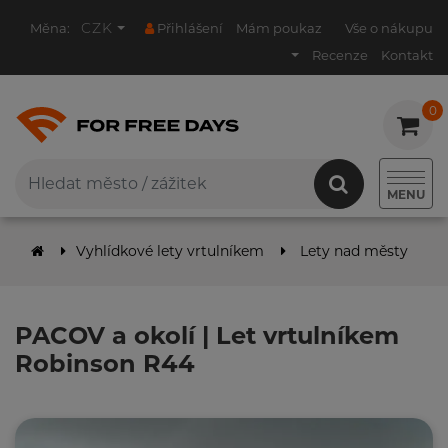
CZK
Měna:
Přihlášení
Mám poukaz
Vše o nákupu
Recenze
Kontakt
0
0
MENU
Vyhlídkové lety vrtulníkem
Lety nad městy
P
PACOV a okolí | Let vrtulníkem
Robinson R44