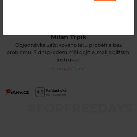
Milan Trpík
Objednávka zážitkového letu proběhla bez
problémů. 7 dní předem měl dojít e-mail s bližšími
instrukc...
ZOBRAZIT VÍCE