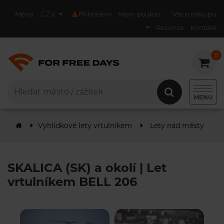
CZK
Měna:
Přihlášení
Mám poukaz
Vše o nákupu
Recenze
Kontakt
0
0
MENU
Vyhlídkové lety vrtulníkem
Lety nad městy
S
SKALICA (SK) a okolí | Let
vrtulníkem BELL 206