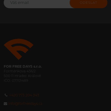
ODESLAT
FOR FREE DAYS s.r.o.
Formánkova 436/2
500 11 Hradec Králové
IČO: 07701489
+420 773 204 343
info@forfreedays.cz