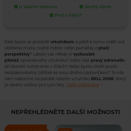
U Vašeho domova
Skvělý dárek
Proč s námi?
Rádi byste se proletěli
vrtulníkem
a ještě k tomu viděli svá
oblíbená místa, rodné město nebo památky z
ptačí
perspektivy
? Lákalo vás někdy si
vyzkoušet
pilotáž
opravdového vrtulníku? Máte rádi
pravý adrenalin
,
při kterém tuhne krev v žilách? Nebo byste chtěli prožít
neopakovatelný zážitek se svou drahou polovičkou? To vše
vám nabízíme na palubě našeho vrtulníku
BELL 206B
, který
je ideální volbou pro tyto lety.
Další informace
NEPŘEHLÉDNĚTE DALŠÍ MOŽNOSTI
0 km