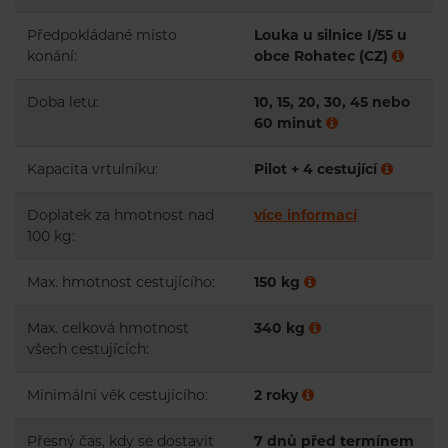
Předpokládané místo
Louka u silnice I/55 u
konání:
obce Rohatec (CZ)
Doba letu:
10, 15, 20, 30, 45 nebo
60 minut
Kapacita vrtulníku:
Pilot + 4 cestující
Doplatek za hmotnost nad
více informací
100 kg:
Max. hmotnost cestujícího:
150 kg
Max. celková hmotnost
340 kg
všech cestujících:
Minimální věk cestujícího:
2 roky
Přesný čas, kdy se dostavit
7 dnů před termínem