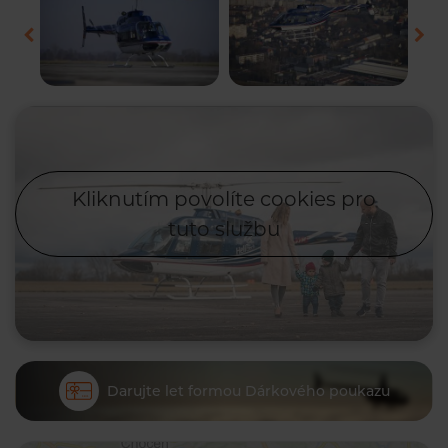
Kliknutím povolíte cookies pro
tuto službu
Darujte let formou Dárkového poukazu