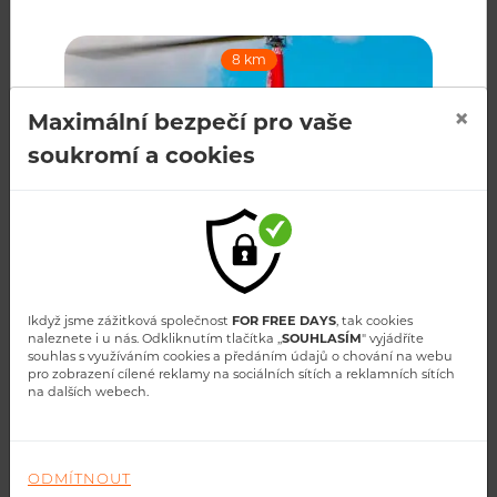
RECENZE
8 km
Kdo s námi letěl
×
Maximální bezpečí pro vaše
soukromí a cookies
HODONÍN A OKOLÍ | LET VRTULNÍKEM
ROBINSON R44
Cena od: 2 390 Kč
ZOBRAZIT
Ikdyž jsme zážitková společnost
FOR FREE DAYS
, tak cookies
naleznete i u nás. Odkliknutím tlačítka ,,
SOUHLASÍM
" vyjádříte
souhlas s využíváním cookies a předáním údajů o chování na webu
pro zobrazení cílené reklamy na sociálních sítích a reklamních sítích
David Seckar
na dalších webech.
9 km
let mohu doporučit pokud chcete vidět z výšky, ale
jinak než z rozhledny nebo těm kteři chtěji létat...
ZOBRAZIT VÍCE
ODMÍTNOUT