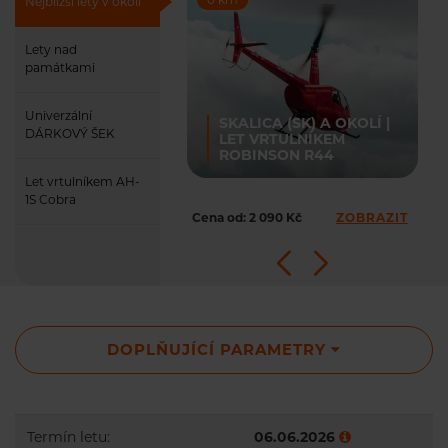
Nejbližší lety v okolí
Lety nad
památkami
Univerzální
SKALICA (SK) A OKOLÍ |
DÁRKOVÝ ŠEK
LET VRTULNÍKEM
ROBINSON R44
Let vrtulníkem AH-
1S Cobra
Cena od: 2 090 Kč
ZOBRAZIT
DOPLŇUJÍCÍ PARAMETRY
Termín letu:
06.06.2026