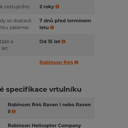
k cestujícího:
2 roky
kdy se dostavit
7 dnů před termínem
itku zašleme:
letu
táže a
Od 15 let
let:
:
Robinson R44
é specifikace vrtulníku
Robinson R44 Raven I nebo Raven
II
Robinson Helicopter Company