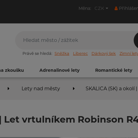
Měna:
CZK
Přihláše
Právě se hledá:
Sněžka
Liberec
Dárkový šek
Zimní let
na zkoušku
Adrenalinové lety
Romantické lety
Lety nad městy
SKALICA (SK) a okolí
 | Let vrtulníkem Robinson R