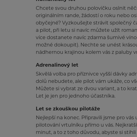
Chcete svou druhou polovičku oslnit ně
originálním rande, žádostí o roku nebo os
obyčejné? Vyzkoušejte strávit společný ča
a pilot, při letu si navíc můžete užít rom
více dostanete navíc zdarma šumivé víno 
možné dokoupit). Nechte se unést krásou n
nádhernou krajinou kolem vás z paluby v
Adrenalinový let
Skvělá volba pro příznivce vyšší dávky ad
dolů nebudete, ale pilot vám ukáže, co v
Můžete si vybrat ze dvou variant, a to kra
Let je jen pro jednoho účastníka.
Let se zkouškou pilotáže
Nejlepší na konec. Připravili jsme pro vá
pilotování vrtulníku přímo u vás. Nejkratš
minut, a to z toho důvodu, abyste si stih