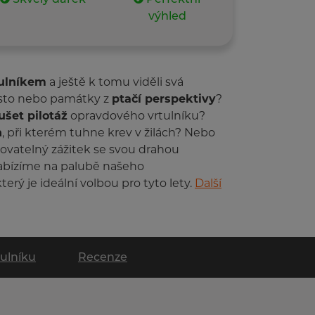
výhled
tulníkem
a ještě k tomu viděli svá
ěsto nebo památky z
ptačí perspektivy
?
šet pilotáž
opravdového vrtulníku?
n
, při kterém tuhne krev v žilách? Nebo
kovatelný zážitek se svou drahou
abízíme na palubě našeho
 který je ideální volbou pro tyto lety.
Další
tulníku
Recenze