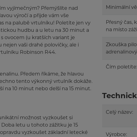
Minimální vě
čím vyjímečným? Přemýšlíte nad
lavou výročí a přijde vám vše
Přesný čas, 
s na palubě vrtulníku! Poletíte jen vy
na místo záž
antickou hudbu a u letu na 30 minut a
s ovocem (u kratších variant je
Zkouška pilo
ejen vaši drahé polovičky, ale i
adrenalinový 
rtulníku Robinson R44.
Čím poletíte
renalinu. Předem říkáme, že hlavou
šechno tento výkonný vrtulník dokáže.
tší na 10 minut nebo delší na 15 minut.
Technick
Celý název:
s unikátní možnost vyzkoušet si
í Doba letu u tohoto zážitku je 15
li opravdu vyzkoušet základní letecké
Výrobce: