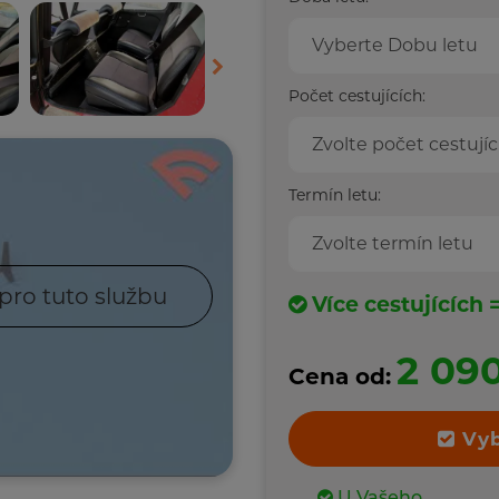
Vyberte Dobu letu
Počet cestujících:
Zvolte počet cestujíc
Termín letu:
Zvolte termín letu
pro tuto službu
Více cestujících 
2 09
Cena od:
Vyb
U Vašeho