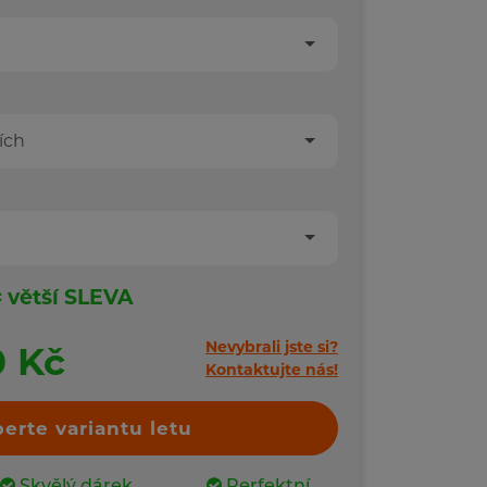
ích
= větší SLEVA
Nevybrali jste si?
0 Kč
Kontaktujte nás!
erte variantu letu
Skvělý dárek
Perfektní