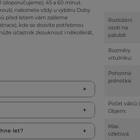
 30 (doporučujeme), 45 a 60 minut.
zkouší, naleznete vždy u výběru Doby
nů před letem vám zašleme
Rozložení
istrace), kde se dozvíte potřebnou
osob na
může účastník zkouknout i několikrát,
palubě:
Rozměry
vrtulníku:
Pohonná
jednotka:
Počet válců |
Objem:
Max.
ěhne let?
vzletová