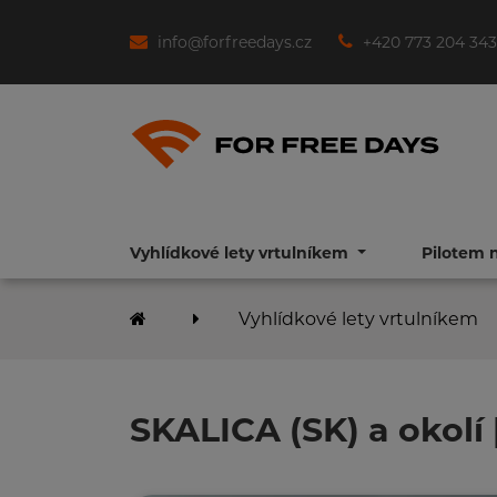
info@forfreedays.cz
+420 773 204 343
Vyhlídkové lety vrtulníkem
Pilotem 
Vyhlídkové lety vrtulníkem
SKALICA (SK) a okolí