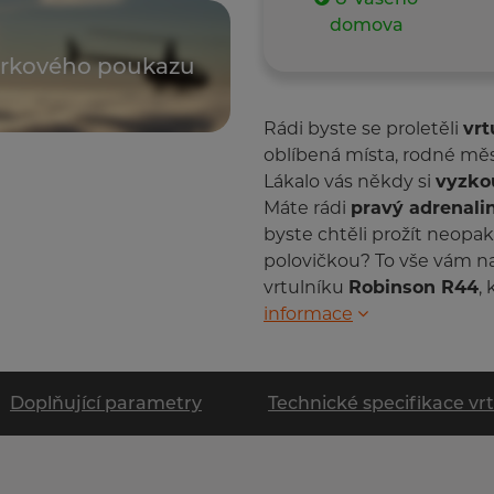
domova
árkového poukazu
Rádi byste se proletěli
vr
oblíbená místa, rodné m
Lákalo vás někdy si
vyzkou
Máte rádi
pravý adrenali
byste chtěli prožít neopa
polovičkou? To vše vám n
vrtulníku
Robinson R44
,
informace
Doplňující parametry
Technické specifikace vr