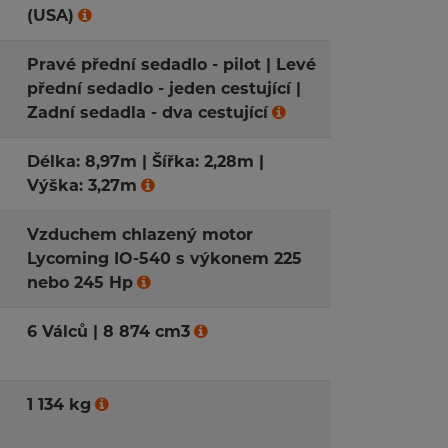
(USA)
Pravé přední sedadlo - pilot | Levé
přední sedadlo - jeden cestující |
Zadní sedadla - dva cestující
Délka: 8,97m | Šířka: 2,28m |
Výška: 3,27m
Vzduchem chlazený motor
Lycoming IO-540 s výkonem 225
nebo 245 Hp
6 Válců | 8 874 cm3
1 134 kg