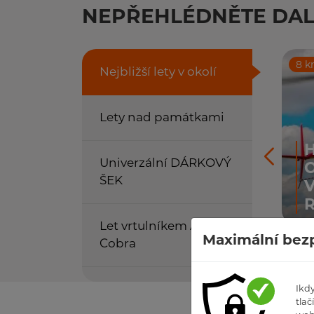
NEPŘEHLÉDNĚTE DAL
8 
Nejbližší lety v okolí
Lety nad památkami
Univerzální DÁRKOVÝ
O
ŠEK
Let vrtulníkem AH-1S
Maximální bezp
Cobra
Cena
Kč
Ikd
tlačí