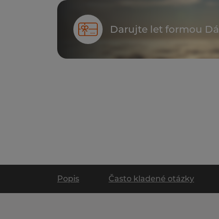
Darujte let formou D
Popis
Často kladené otázky