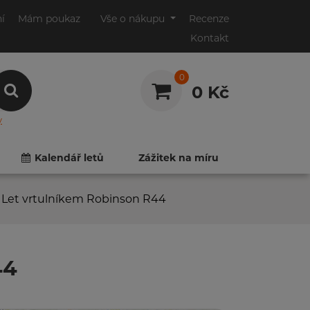
ní
Mám poukaz
Vše o nákupu
Recenze
Kontakt
0
0 Kč
y
0
0
Kalendář letů
Zážitek na míru
 | Let vrtulníkem Robinson R44
44