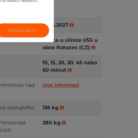
h na dalších webech.
cí parametry
12.06.2027
SOUHLASÍM
né místo
Louka u silnice I/55 u
obce Rohatec (CZ)
10, 15, 20, 30, 45 nebo
60 minut
 hmotnost nad
více informací
t cestujícího:
136 kg
á hmotnost
280 kg
cích: