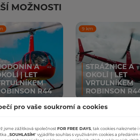
ŠÍ MOŽNOSTI
km
9 km
HODONÍN A
STRÁŽNICE A
KOLÍ | LET
OKOLÍ | LET
VRTULNÍKEM
VRTULNÍKEM
ROBINSON R44
ROBINSON R4
ečí pro vaše soukromí a cookies
 od: 2 390
Cena od: 7 790
ZOBRAZIT
ZOBR
Kč
yž jsme zážitková společnost
FOR FREE DAYS
, tak cookies naleznete 
tka ,,
SOUHLASÍM
" vyjádříte souhlas s využíváním cookies a předáním